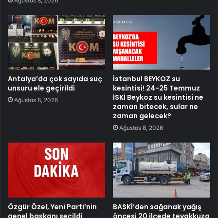
Ağustos 8, 2026
Antalya’da çok sayıda suç
İstanbul BEYKOZ su
unsuru ele geçirildi
kesintisi! 24-25 Temmuz
İSKİ Beykoz su kesintisi ne
Ağustos 8, 2026
zaman bitecek, sular ne
zaman gelecek?
Ağustos 8, 2026
Özgür Özel, Yeni Parti’nin
BASKİ’den sağanak yağış
genel başkanı seçildi
öncesi 20 ilçede teyakkuza