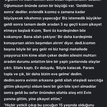
Oğlumuzun önünde zaten bir büyüğü var. ‘Geldikten
sonra’ dediler. evlendik kızımız o zamana kadar
büyüyecek nikahımızı yapacağız’ Biz istemedik büyükler
geldi sonra tamam dedik aradan 3 ay geçti kızım şikayet
etmeye başladı Kızım, ‘Beni öz kardeşinden bile
kıskanıyor. Bana silah çekiyor.’ Bir daha kardeşimle
konuşursan aklını başımdan alırım’ diyor. dedi.kızımın
başına böyle bir şey gelir mi biz hangi mahallede
yaşıyoruz kim kime silah çeker dedim ailesini muhtarı
aradım durumu anlattım bire bir yaptı yanlarında olaylar
çıktı. Silahı kaptı. Ev doluydu. ‘Böyle kalacak. Paranı
topla ve çık, bir daha bizim eve gelme’ dedim.
dedim.sonra evimin arkasına geldi silah ateşledi savcılığa
gittim şikayetçi oldum beni bir gün bile içeri almadılar
sonra geldi bu sefer önümden silahla ateş etti Evin
yanına gittim, yine şikayet ettim.”
“Hiçbir yetkili çıkıp bu çocuğun 15 yaşında olduğunu