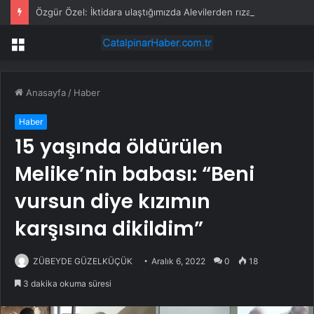
Özgür Özel: İktidara ulaştığımızda Alevilerden rızalık alacağımıza söz veriyorum!
Menü
Anasayfa
/
Haber
Haber
15 yaşında öldürülen
Melike’nin babası: “Beni
vursun diye kızımın
karşısına dikildim”
ZÜBEYDE GÜZELKÜÇÜK
Aralık 6, 2022
0
18
3 dakika okuma süresi