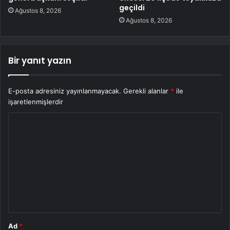
geçildi
Ağustos 8, 2026
Ağustos 8, 2026
Bir yanıt yazın
E-posta adresiniz yayınlanmayacak.
Gerekli alanlar
*
ile
işaretlenmişlerdir
Y
o
r
u
m
*
Ad
*