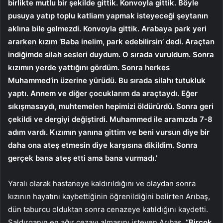
birlikte mutlu bir şekilde gittik. Konvoyla gittik. Böyle
pusuya yatıp toplu katliam yapmak isteyeceği şeytanın
aklına bile gelmezdi. Konvoyla gittik. Arabaya park yeri
ararken kızım ‘Baba inelim, park edebilirsin’ dedi. Araçtan
indiğimde silah sesleri duydum. O sırada vuruldum. Sonra
kızımın yerde yattığını gördüm. Sonra herkes
Muhammed’in üzerine yürüdü. Bu sırada silahı tutukluk
yaptı. Annem ve diğer çocuklarım da araçtaydı. Eğer
sıkışmasaydı, muhtemelen hepimizi öldürürdü. Sonra geri
çekildi ve dergiyi değiştirdi. Muhammed ile aramızda 7-8
adım vardı. Kızımın yanına gittim ve beni vursun diye bir
daha ona ateş etmesin diye karşısına dikildim. Sonra
gerçek bana ateş etti ama bana vurmadı.’
Yaralı olarak hastaneye kaldırıldığını ve olaydan sonra
kızının hayatını kaybettiğinin öğrenildiğini belirten Arıbaş,
dün taburcu olduktan sonra cenazeye katıldığını kaydetti.
Saldırganın en ağır cezayı almasını isteyen Arıbaş,
“Birçok