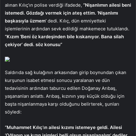
alınan Kılıç’ın polise verdiği ifadede,
“Nişanlımın ailesi beni
istemedi. Gözdağı vermek için ateş ettim. ‘Nişanlımı
başkasıyla üzmem’
dedi. Kılıç, dün emniyetteki
işlemlerinin ardından sevk edildiği mahkemece tutuklandı.
“Kızım ‘Beni öz kardeşinden bile kıskanıyor. Bana silah
çekiyor’ dedi. söz konusu”
Saldırıda sağ kulağının arkasından girip boynundan çıkan
kurşunun isabet etmesi sonucu yaralanan ve dün
tedavisinin ardından taburcu edilen Doğanay Arıbaş,
yaşananları anlattı. Arıbaş, kızının yaşı küçük olduğu için
başta nişanlanmaya karşı olduğunu belirterek, şunları
söyledi:
“Muhammet Kılıç’ın ailesi kızımı istemeye geldi. Ailesi
‘Oğlanın ve kızın isimleri belli olsun nişanlanalım’ dediler.