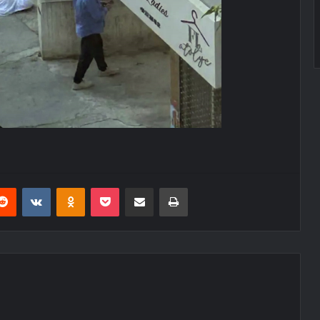
erest
Reddit
VKontakte
Odnoklassniki
Pocket
E-Posta ile paylaş
Yazdır