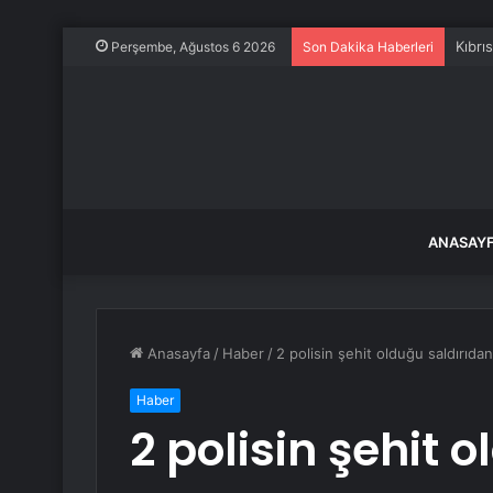
Kıbrı
Perşembe, Ağustos 6 2026
Son Dakika Haberleri
ANASAY
Anasayfa
/
Haber
/
2 polisin şehit olduğu saldırıd
Haber
2 polisin şehit 