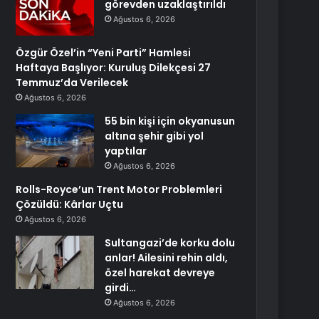
görevden uzaklaştırıldı
Ağustos 6, 2026
Özgür Özel’in “Yeni Parti” Hamlesi
Haftaya Başlıyor: Kuruluş Dilekçesi 27
Temmuz’da Verilecek
Ağustos 6, 2026
55 bin kişi için okyanusun
altına şehir gibi yol
yaptılar
Ağustos 6, 2026
Rolls-Royce’un Trent Motor Problemleri
Çözüldü: Kârlar Uçtu
Ağustos 6, 2026
Sultangazi’de korku dolu
anlar! Ailesini rehin aldı,
özel harekat devreye
girdi…
Ağustos 6, 2026