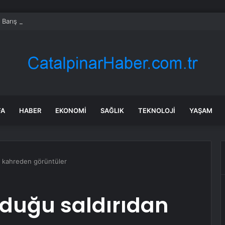
s Barış Harekatı’nın 52. yıl dönümünde Yunanistan’dan küstah tehdit: Yunan 
FA
HABER
EKONOMI
SAĞLIK
TEKNOLOJI
YAŞAM
an kahreden görüntüler
olduğu saldırıdan