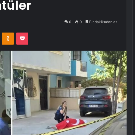
tüler
0
0
Bir dakikadan az
VKontakte
Odnoklassniki
Pocket