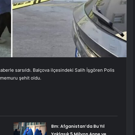
aberle sarsıldı. Balçova ilçesindeki Salih İşgören Polis
s memuru şehit oldu.
Bm: Afganistan’da Bu Yıl
Yaklaşık 5 Milyon Anne ve