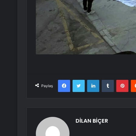
Facebook
Twitter
LinkedIn
Tumblr
Pint
Paylaş
DİLAN BİÇER