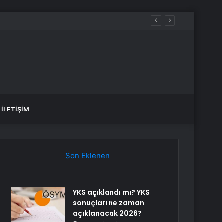
Silahlı Kuvvetleri için Kıbrıs yakındır
İLETIŞIM
Son Eklenen
YKS açıklandı mı? YKS
sonuçları ne zaman
açıklanacak 2026?