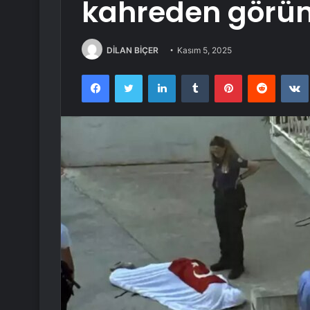
kahreden görün
DİLAN BİÇER
Kasım 5, 2025
Facebook
Twitter
LinkedIn
Tumblr
Pinterest
Reddit