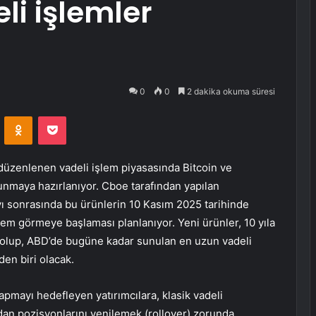
eli işlemler
0
0
2 dakika okuma süresi
VKontakte
Odnoklassniki
Pocket
düzenlenen vadeli işlem piyasasında
Bitcoin
ve
sunmaya hazırlanıyor. Cboe tarafından yapılan
yı sonrasında bu ürünlerin 10 Kasım 2025 tarihinde
m görmeye başlaması planlanıyor. Yeni ürünler, 10 yıla
 olup, ABD’de bugüne kadar sunulan en uzun vadeli
en biri olacak.
apmayı hedefleyen yatırımcılara, klasik vadeli
an pozisyonlarını yenilemek (rollover) zorunda