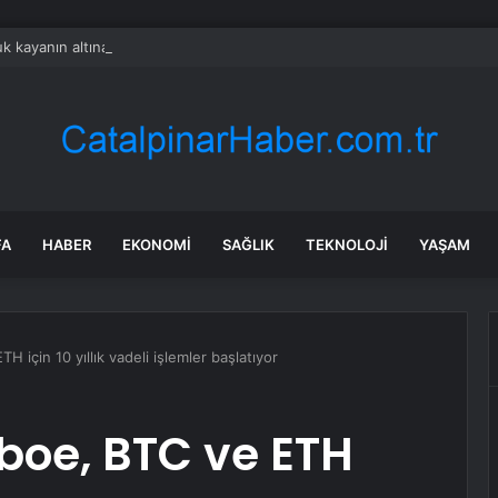
k kayanın altına üç odalı ev inşa etti
FA
HABER
EKONOMI
SAĞLIK
TEKNOLOJI
YAŞAM
H için 10 yıllık vadeli işlemler başlatıyor
Cboe, BTC ve ETH