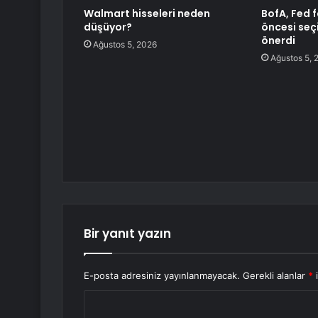
Walmart hisseleri neden
BofA, Fed f
düşüyor?
öncesi seçi
önerdi
Ağustos 5, 2026
Ağustos 5, 
Bir yanıt yazın
E-posta adresiniz yayınlanmayacak.
Gerekli alanlar
*
i
Y