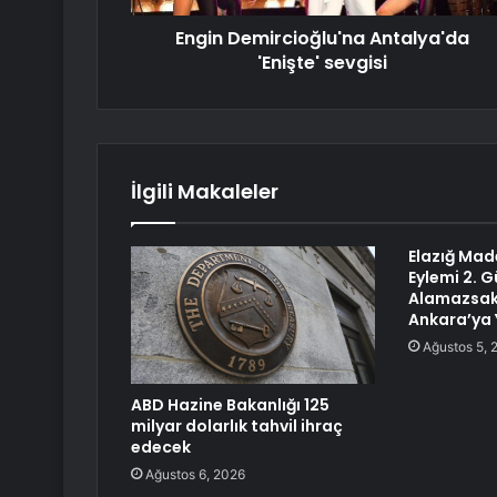
Engin Demircioğlu'na Antalya'da
'Enişte' sevgisi
İlgili Makaleler
Elazığ Made
Eylemi 2. 
Alamazsak
Ankara’ya 
Ağustos 5, 
ABD Hazine Bakanlığı 125
milyar dolarlık tahvil ihraç
edecek
Ağustos 6, 2026