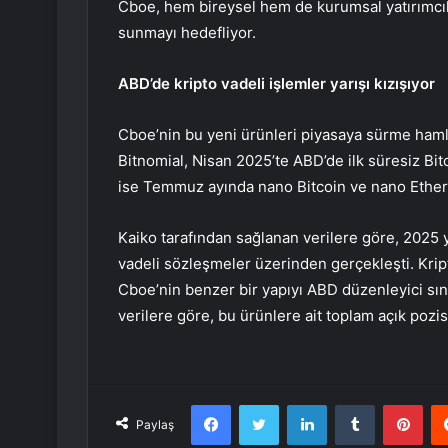
Cboe, hem bireysel hem de kurumsal yatırımcıla
sunmayı hedefliyor.
ABD’de kripto vadeli işlemler yarışı kızışıyor
Cboe’nin bu yeni ürünleri piyasaya sürme haml
Bitnomial, Nisan 2025’te ABD’de ilk süresiz Bi
ise Temmuz ayında nano Bitcoin ve nano Ether 
Kaiko tarafından sağlanan verilere göre, 2025 y
vadeli sözleşmeler üzerinden gerçekleşti. Krip
Cboe’nin benzer bir yapıyı ABD düzenleyici sınır
verilere göre, bu ürünlere ait toplam açık poz
Facebook
Twitter
LinkedIn
Tumblr
Pint
Paylaş