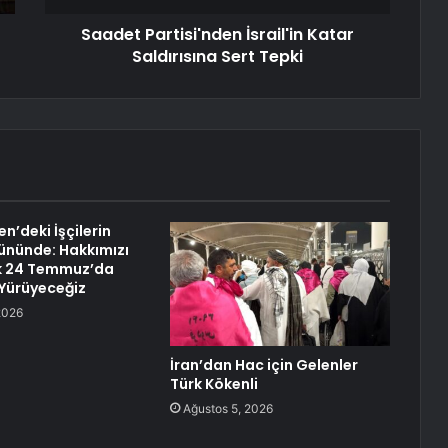
Saadet Partisi'nden İsrail'in Katar
Saldırısına Sert Tepki
n’deki İşçilerin
Gününde: Hakkımızı
 24 Temmuz’da
Yürüyeceğiz
2026
İran’dan Hac için Gelenler
Türk Kökenli
Ağustos 5, 2026