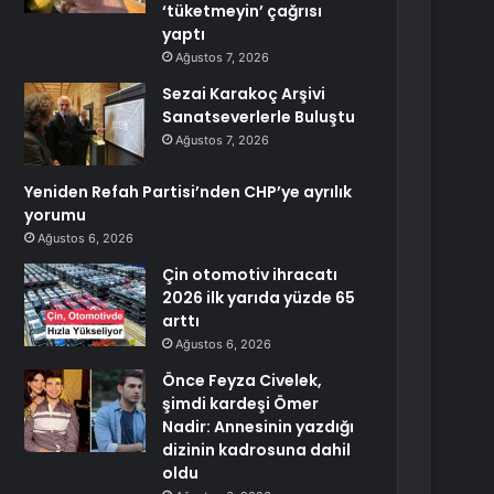
‘tüketmeyin’ çağrısı
yaptı
Ağustos 7, 2026
Sezai Karakoç Arşivi
Sanatseverlerle Buluştu
Ağustos 7, 2026
Yeniden Refah Partisi’nden CHP’ye ayrılık
yorumu
Ağustos 6, 2026
Çin otomotiv ihracatı
2026 ilk yarıda yüzde 65
arttı
Ağustos 6, 2026
Önce Feyza Civelek,
şimdi kardeşi Ömer
Nadir: Annesinin yazdığı
dizinin kadrosuna dahil
oldu