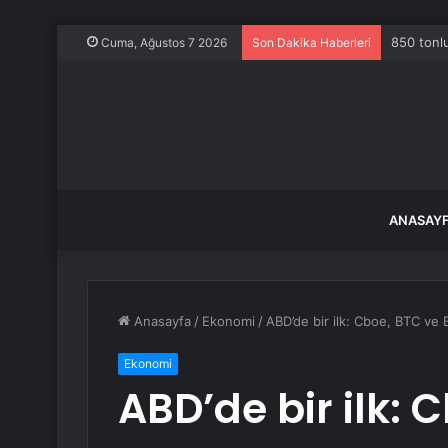
850 tonlu
Cuma, Ağustos 7 2026
Son Dakika Haberleri
ANASAY
Anasayfa
/
Ekonomi
/
ABD’de bir ilk: Cboe, BTC ve ET
Ekonomi
ABD’de bir ilk: 