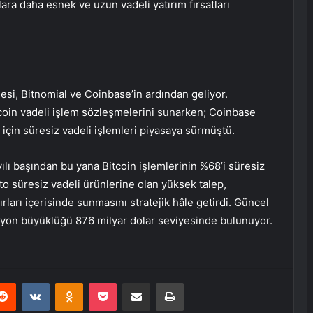
ra daha esnek ve uzun vadeli yatırım fırsatları
esi, Bitnomial ve
Coinbase
’in ardından geliyor.
tcoin vadeli işlem sözleşmelerini sunarken; Coinbase
için süresiz vadeli işlemleri piyasaya sürmüştü.
ılı başından bu yana Bitcoin işlemlerinin %68’i süresiz
to süresiz vadeli ürünlerine olan yüksek talep,
ları içerisinde sunmasını stratejik hâle getirdi. Güncel
isyon büyüklüğü 876 milyar dolar seviyesinde bulunuyor.
erest
Reddit
VKontakte
Odnoklassniki
Pocket
E-Posta ile paylaş
Yazdır