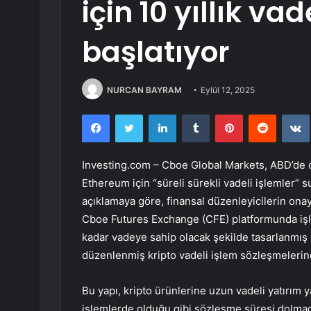
için 10 yıllık vad
başlatıyor
NURCAN BAYRAM
Eylül 12, 2025
Facebook
Twitter
LinkedIn
Tumblr
Pinterest
Reddit
Investing.com –
Cboe Global Markets
, ABD’de 
Ethereum için “süreli sürekli vadeli işlemler” 
açıklamaya göre, finansal düzenleyicilerin ona
Cboe Futures Exchange (CFE) platformunda işle
kadar vadeye sahip olacak şekilde tasarlanmış
düzenlenmiş kripto vadeli işlem sözleşmelerind
Bu yapı, kripto ürünlerine uzun vadeli yatırım y
işlemlerde olduğu gibi sözleşme süresi dolmad