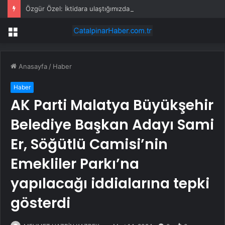
Özgür Özel: İktidara ulaştığımızda Alevilerden rızalık alacağımıza söz veriyorum!
Menü
Anasayfa
/
Haber
Haber
AK Parti Malatya Büyükşehir
Belediye Başkan Adayı Sami
Er, Söğütlü Camisi’nin
Emekliler Parkı’na
yapılacağı iddialarına tepki
gösterdi