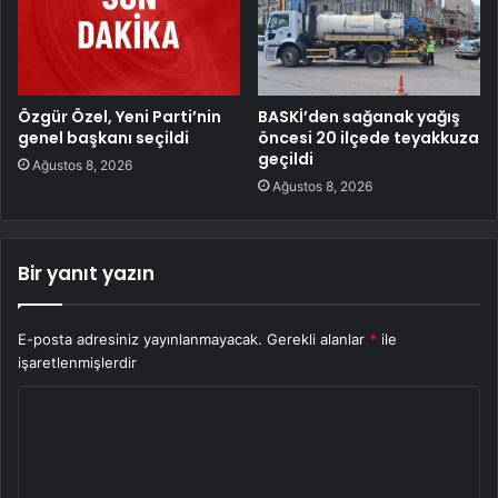
Özgür Özel, Yeni Parti’nin
BASKİ’den sağanak yağış
genel başkanı seçildi
öncesi 20 ilçede teyakkuza
geçildi
Ağustos 8, 2026
Ağustos 8, 2026
Bir yanıt yazın
E-posta adresiniz yayınlanmayacak.
Gerekli alanlar
*
ile
işaretlenmişlerdir
Y
o
r