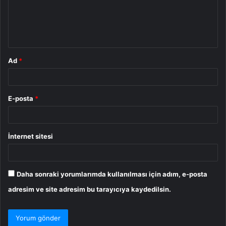
u
m
*
Ad
*
E-posta
*
İnternet sitesi
Daha sonraki yorumlarımda kullanılması için adım, e-posta
adresim ve site adresim bu tarayıcıya kaydedilsin.