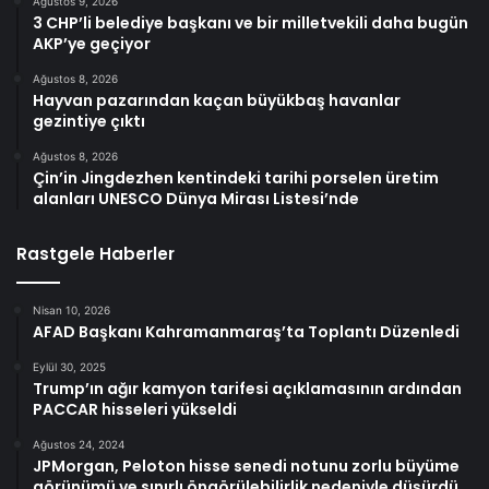
Ağustos 9, 2026
3 CHP’li belediye başkanı ve bir milletvekili daha bugün
AKP’ye geçiyor
Ağustos 8, 2026
Hayvan pazarından kaçan büyükbaş havanlar
gezintiye çıktı
Ağustos 8, 2026
Çin’in Jingdezhen kentindeki tarihi porselen üretim
alanları UNESCO Dünya Mirası Listesi’nde
Rastgele Haberler
Nisan 10, 2026
AFAD Başkanı Kahramanmaraş’ta Toplantı Düzenledi
Eylül 30, 2025
Trump’ın ağır kamyon tarifesi açıklamasının ardından
PACCAR hisseleri yükseldi
Ağustos 24, 2024
JPMorgan, Peloton hisse senedi notunu zorlu büyüme
görünümü ve sınırlı öngörülebilirlik nedeniyle düşürdü