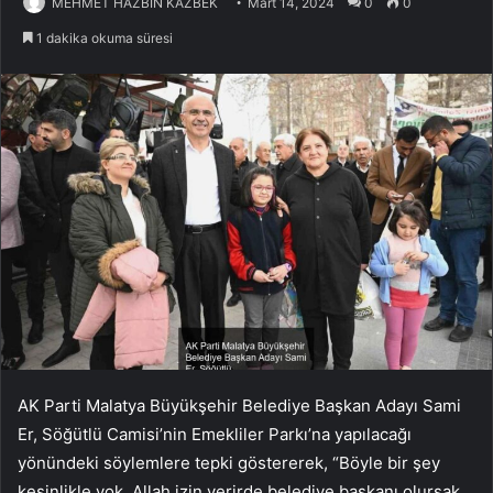
MEHMET HAZBİN KAZBEK
Mart 14, 2024
0
0
1 dakika okuma süresi
AK Parti Malatya Büyükşehir Belediye Başkan Adayı Sami
Er, Söğütlü Camisi’nin Emekliler Parkı’na yapılacağı
yönündeki söylemlere tepki göstererek, “Böyle bir şey
kesinlikle yok. Allah izin verirde belediye başkanı olursak