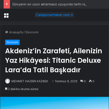
Dünyanın en uzun aktarmasız uçuşunda tarihi rekor: 24 saatten fazla havada kaldılar
Menü
Anasayfa
/
Ekonomi
Ekonomi
Akdeniz’in Zarafeti, Ailenizin
Yaz Hikâyesi: Titanic Deluxe
Lara’da Tatil Başkadır
MEHMET HAZBİN KAZBEK
Temmuz 8, 2025
0
0
2 dakika okuma süresi