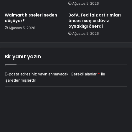
Ağustos 5, 2026
Walmart hisseleri neden
BofA, Fed faiz artırımları
düşüyor?
öncesi seçici döviz
oynaklığı önerdi
Ağustos 5, 2026
Ağustos 5, 2026
Bir yanıt yazın
E-posta adresiniz yayınlanmayacak.
Gerekli alanlar
*
ile
işaretlenmişlerdir
Y
o
r
u
m