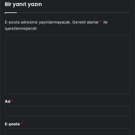
Bir yanıt yazın
E-posta adresiniz yayınlanmayacak.
Gerekli alanlar
*
ile
işaretlenmişlerdir
Y
o
r
u
m
*
Ad
*
E-posta
*