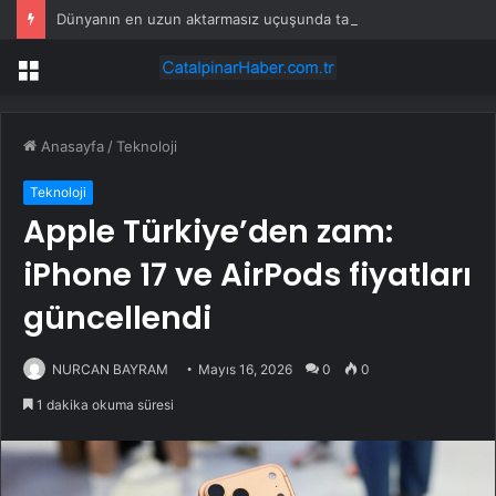
Dünyanın en uzun aktarmasız uçuşunda tarihi rekor: 24 saatten fazla havada kaldılar
Menü
Anasayfa
/
Teknoloji
Teknoloji
Apple Türkiye’den zam:
iPhone 17 ve AirPods fiyatları
güncellendi
NURCAN BAYRAM
Mayıs 16, 2026
0
0
1 dakika okuma süresi