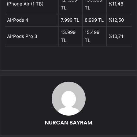
iPhone Air (1 TB)
%11,48
TL
TL
AirPods 4
7.999 TL
8.999 TL
%12,50
13.999
15.499
AirPods Pro 3
%10,71
TL
TL
NURCAN BAYRAM