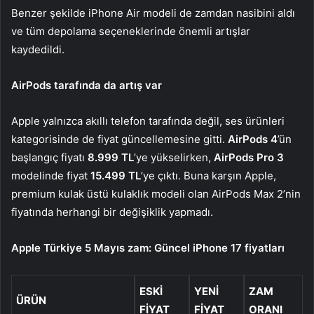
Benzer şekilde iPhone Air modeli de zamdan nasibini aldı
ve tüm depolama seçeneklerinde önemli artışlar
kaydedildi.
AirPods tarafında da artış var
Apple yalnızca akıllı telefon tarafında değil, ses ürünleri
kategorisinde de fiyat güncellemesine gitti.
AirPods 4
’ün
başlangıç fiyatı
8.999 TL
’ye yükselirken,
AirPods Pro 3
modelinde fiyat
15.499 TL
’ye çıktı. Buna karşın Apple,
premium kulak üstü kulaklık modeli olan AirPods Max 2’nin
fiyatında herhangi bir değişiklik yapmadı.
Apple Türkiye 5 Mayıs zam: Güncel iPhone 17 fiyatları
ESKI
YENI
ZAM
ÜRÜN
FIYAT
FIYAT
ORANI