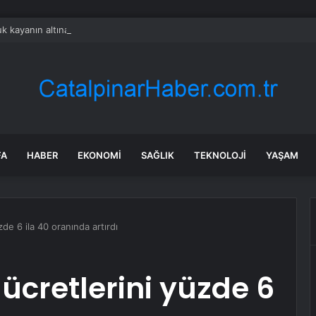
k kayanın altına üç odalı ev inşa etti
FA
HABER
EKONOMI
SAĞLIK
TEKNOLOJI
YAŞAM
zde 6 ila 40 oranında artırdı
ücretlerini yüzde 6