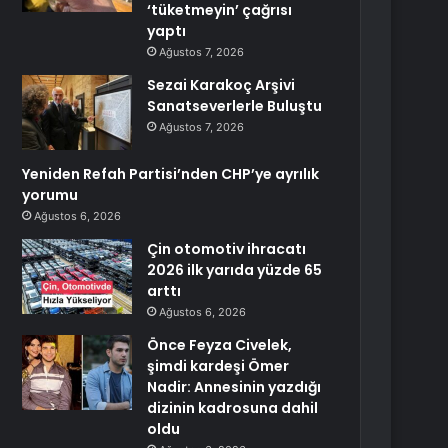
‘tüketmeyin’ çağrısı
yaptı
Ağustos 7, 2026
Sezai Karakoç Arşivi
Sanatseverlerle Buluştu
Ağustos 7, 2026
Yeniden Refah Partisi’nden CHP’ye ayrılık
yorumu
Ağustos 6, 2026
Çin otomotiv ihracatı
2026 ilk yarıda yüzde 65
arttı
Ağustos 6, 2026
Önce Feyza Civelek,
şimdi kardeşi Ömer
Nadir: Annesinin yazdığı
dizinin kadrosuna dahil
oldu