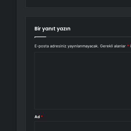
Bir yanıt yazın
E-posta adresiniz yayınlanmayacak.
Gerekli alanlar
*
i
Y
o
r
u
m
*
Ad
*