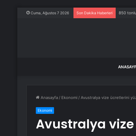
850 tonlu
Cuma, Ağustos 7 2026
Son Dakika Haberleri
ANASAY
Anasayfa
/
Ekonomi
/
Avustralya vize ücretlerini yü
Ekonomi
Avustralya vize 