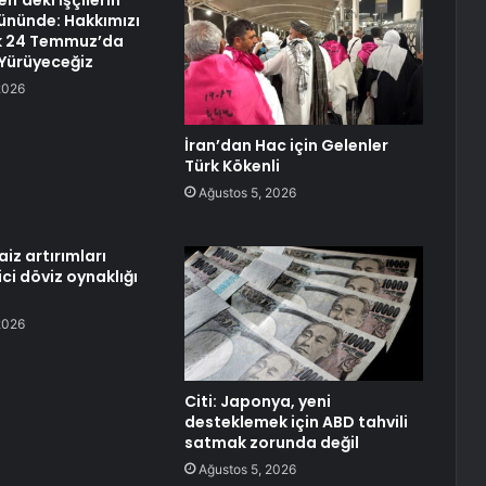
n’deki İşçilerin
Gününde: Hakkımızı
 24 Temmuz’da
Yürüyeceğiz
2026
İran’dan Hac için Gelenler
Türk Kökenli
Ağustos 5, 2026
aiz artırımları
ci döviz oynaklığı
2026
Citi: Japonya, yeni
desteklemek için ABD tahvili
satmak zorunda değil
Ağustos 5, 2026