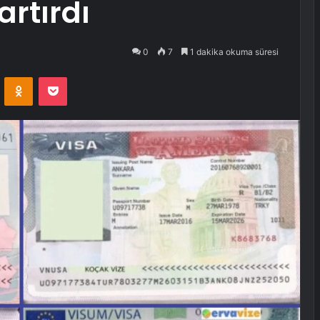
artırdı
0
7
1 dakika okuma süresi
VKontakte
Odnoklassniki
Pocket