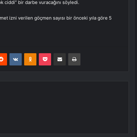
k ciddi” bir darbe vuracağını söyledi.
 izni verilen göçmen sayısı bir önceki yıla göre 5
erest
Reddit
VKontakte
Odnoklassniki
Pocket
E-Posta ile paylaş
Yazdır