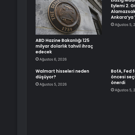
Elazığ Made
Eylemi 2. 
Alamazsak
Ankara’ya 
Ağustos 5, 
ABD Hazine Bakanlığı 125
milyar dolarlık tahvil ihraç
edecek
Ağustos 6, 2026
Walmart hisseleri neden
BofA, Fed f
düşüyor?
öncesi seçi
önerdi
Ağustos 5, 2026
Ağustos 5, 