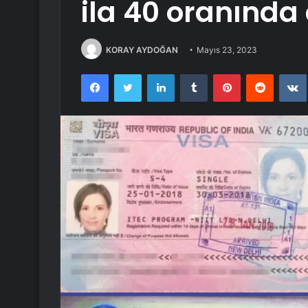
ila 40 oranında 
KORAY AYDOĞAN
Mayıs 23, 2023
Facebook
Twitter
LinkedIn
Tumblr
Pinterest
Reddit