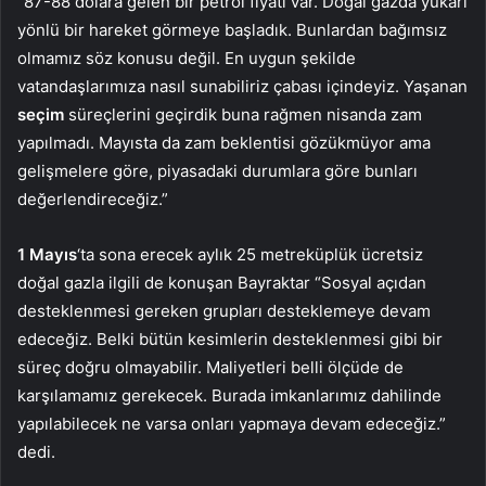
“87-88 dolara gelen bir petrol fiyatı var. Doğal gazda yukarı
yönlü bir hareket görmeye başladık. Bunlardan bağımsız
olmamız söz konusu değil. En uygun şekilde
vatandaşlarımıza nasıl sunabiliriz çabası içindeyiz. Yaşanan
seçim
süreçlerini geçirdik buna rağmen nisanda zam
yapılmadı. Mayısta da zam beklentisi gözükmüyor ama
gelişmelere göre, piyasadaki durumlara göre bunları
değerlendireceğiz.”
1 Mayıs
‘ta sona erecek aylık 25 metreküplük ücretsiz
doğal gazla ilgili de konuşan Bayraktar “Sosyal açıdan
desteklenmesi gereken grupları desteklemeye devam
edeceğiz. Belki bütün kesimlerin desteklenmesi gibi bir
süreç doğru olmayabilir. Maliyetleri belli ölçüde de
karşılamamız gerekecek. Burada imkanlarımız dahilinde
yapılabilecek ne varsa onları yapmaya devam edeceğiz.”
dedi.