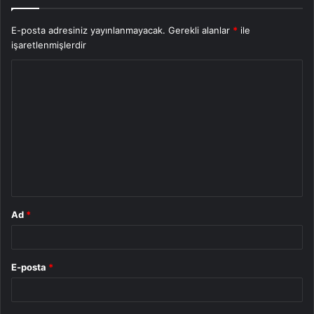
E-posta adresiniz yayınlanmayacak.
Gerekli alanlar
*
ile
işaretlenmişlerdir
Y
o
r
u
m
*
Ad
*
E-posta
*