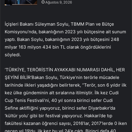
Ağustos 9, 2026
İçişleri Bakanı Süleyman Soylu, TBMM Plan ve Bütçe
Komisyonu’nda, bakanlığının 2023 yılı bütçesine ait sunum
yaptı. Bakan Soylu, bakanlığının 2023 yılı bütçesini 248
milyar 163 milyon 434 bin TL olarak öngördüklerini
söyledi.
‘TÜRKİYE, TERÖRİSTİN AYAKKABI NUMARASI DAHİL, HER
ŞEYİNİ BİLİR’Bakan Soylu, Türkiye’nin terörle mücadele
tarihinde ilkleri yaşadığını belirterek, “Terör, son 6 yıldır ilk
kez ülke gündeminin alt sıralarına itilmiştir. İlk kez Cudi
Cup Tenis Festivali’ni, 40 yıl sonra birinci sefer Cudi
Sefine aktifliğini yapıyoruz, birinci sefer Diyarbakır’da
‘kültür yolu’ gibi bir festival yapıyoruz. Hakkari’de tıp
fakültesi kazanan öğrenci sayısı, 2016’lar, 2017’lerde 0 iken
geçen yıl 19’du, ilk kez bu yıl 24’e çıktı. Birinci defa 40