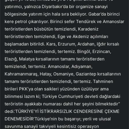
yatırımcı, yalnızca Diyarbakır’da bir organize sanayi
bölgesinde yatırım için hala sıra bekliyor. Gabar’da birinci
kere petrol çıkarılıyor. Birinci sefer Tendürek ve Amanoslar
teröristlerden büsbütün temizlendi, Karadeniz
teröristlerden temizlendi, Ege ve Akdeniz açılımları
başlamadan bitirildi. Kars, Erzurum, Ardahan, Iğdır kırsalı
teröristlerden temizlendi, tertemiz. Bingöl, Erzincan,
Elazığ, Malatya kırsallarının tamamı teröristlerden
temizlendi, tertemiz. Amanoslar, Adıyaman,
Kahramanmaraş, Hatay, Osmaniye, Gaziantep kırsallarının
tamamı teröristlerden temizlendi, tertemiz. Tahminen
birileri PKK’ya olan saikleri yüzünden üzülüyor ama
bilinmesi lazım ki; Türkiye Cumhuriyeti devleti dağlardaki
teröristin ayakkabı numarası dahil her şeyini bilmektedir”
dedi.’TÜRKİYE’Yİ İSTİKRARSIZLIK CENDERESİNE ÇEKME
DENEMESİDİR’Türkiye’nin bu başarıyı; yerli ve ulusal
savunma sanayii takviyeli kesintisiz operasyon