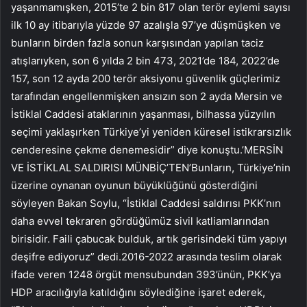
yaşanmamışken, 2015’te 2 bin 817 olan terör eylemi sayısı
ilk 10 ay itibarıyla yüzde 97 azalışla 97’ye düşmüşken ve
bunların birden fazla sonun karşısından yapılan taciz
atışlarıyken, son 6 yılda 2 bin 473, 2021’de 184, 2022’de
157, son 12 ayda 200 terör aksiyonu güvenlik güçlerimiz
tarafından engellenmişken ansızın son 2 ayda Mersin ve
İstiklal Caddesi ataklarının yaşanması, bilhassa yüzyılın
seçimi yaklaşırken Türkiye’yi yeniden küresel istikrarsızlık
cenderesine çekme denemesidir” diye konuştu.’MERSİN
VE İSTİKLAL SALDIRISI MÜNBİÇ’TEN’Bunların, Türkiye’nin
üzerine oynanan oyunun büyüklüğünü gösterdiğini
söyleyen Bakan Soylu, “İstiklal Caddesi saldırısı PKK’nın
daha evvel tekraren gördüğümüz sivil katliamlarından
birisidir. Faili çabucak bulduk, artık gerisindeki tüm yapıyı
deşifre ediyoruz” dedi.2016-2022 arasında teslim olarak
ifade veren 1248 örgüt mensubundan 393’ünün, PKK’ya
HDP aracılığıyla katıldığını söylediğine işaret ederek,