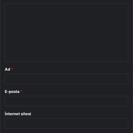
Y
o
r
u
m
*
Ad
*
E-posta
*
İnternet sitesi