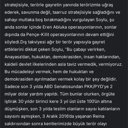
stratejisiyle, terörle gayretin yanında terörizmle uğraş
ederek, savunma değil, taarruz stratejisiyle sağladığını ve
sahayı mutlaka boş bırakmadığını vurgulayan Soylu, şu
anda sonlar içinde Eren Abluka operasyonlarının, sonlar
dışında da Pençe-Kilit operasyonlarının devam ettiğini
söyledi.Dış takviyesi ağır bir terör yapısıyla gayret
ettiklerini dikkat çeken Soylu, “Bu çabayı verirken,
Anayasa’dan, hukuktan, demokrasiden, insan haklarından,
kaideli devlet ilkelerinden asla taviz vermedik, vermiyoruz.
Bu mücadeleyi vermek, hem de hukuktan ve
demokrasiden ayrılmadan vermek kolay bir şey değildir.
Sadece son 3 yılda ABD Senatosundan PKK/PYD’ye 2
milyar dolar yardım yapıldı. Tüm bunlar olurken, örgüte
iştirak 30 yıldır birinci kere 3 yıl üst üste 100’ün altına
düşmüşken, son 3 yılda teslim olanların sayısı katılanların
sayısını aşmışken, 3 Aralık 2016’da yaşanan Reina
saldırısından sonra kentlerimizde büyük terör olayı