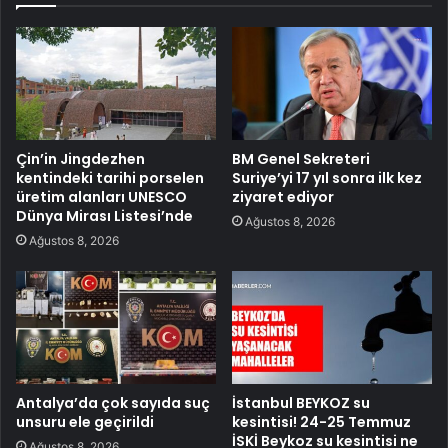
Çin’in Jingdezhen
BM Genel Sekreteri
kentindeki tarihi porselen
Suriye’yi 17 yıl sonra ilk kez
üretim alanları UNESCO
ziyaret ediyor
Dünya Mirası Listesi’nde
Ağustos 8, 2026
Ağustos 8, 2026
Antalya’da çok sayıda suç
İstanbul BEYKOZ su
unsuru ele geçirildi
kesintisi! 24-25 Temmuz
İSKİ Beykoz su kesintisi ne
Ağustos 8, 2026