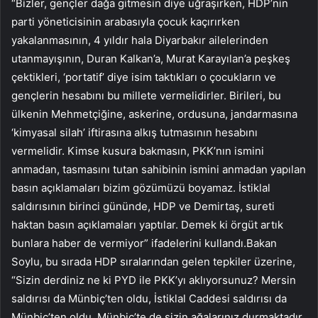
“Bizler, gençler dağa gitmesin diye uğraşırken, HDP’nin
parti yöneticisinin arabasıyla çocuk kaçırırken
yakalanmasının, 4 yıldır hala Diyarbakır ailelerinden
utanmayışının, Duran Kalkan’a, Murat Karayılan’a peşkeş
çektikleri, ‘portatif’ diye isim taktıkları o çocukların ve
gençlerin hesabını bu millete vermelidirler. Birileri, bu
ülkenin Mehmetçiğine, askerine, ordusuna, jandarmasına
‘kimyasal silah’ iftirasına alkış tutmasının hesabını
vermelidir. Kimse kusura bakmasın, PKK’nın ismini
anmadan, tasmasını tutan sahibinin ismini anmadan yapılan
basın açıklamaları bizim gözümüzü boyamaz. İstiklal
saldırısının birinci gününde, HDP ve Demirtaş, sureti
haktan basın açıklamaları yaptılar. Demek ki örgüt artık
bunlara haber de vermiyor” ifadelerini kullandı.Bakan
Soylu, bu sırada HDP sıralarından gelen tepkiler üzerine,
“Sizin derdiniz ne ki PYD ile PKK’yı aklıyorsunuz? Mersin
saldırısı da Münbiç’ten oldu, İstiklal Caddesi saldırısı da
Münbiç’ten oldu. Münbiç’te de sizin ağalarınız durmaktadır,