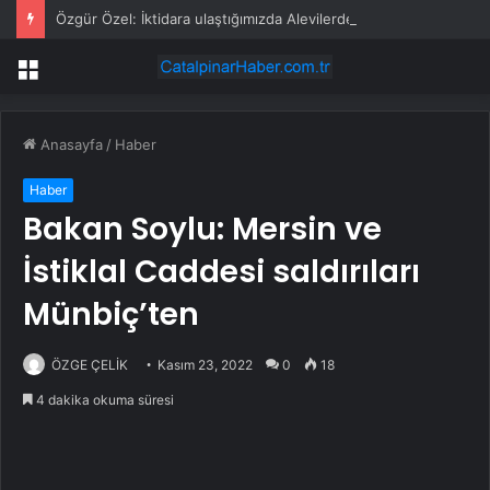
Özgür Özel: İktidara ulaştığımızda Alevilerden rızalık alacağımıza söz veriyorum!
Menü
Anasayfa
/
Haber
Haber
Bakan Soylu: Mersin ve
İstiklal Caddesi saldırıları
Münbiç’ten
ÖZGE ÇELİK
Kasım 23, 2022
0
18
4 dakika okuma süresi