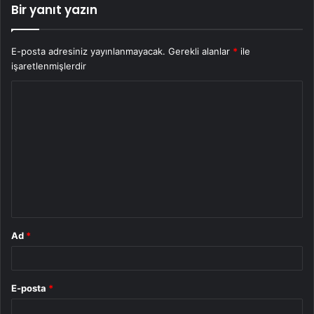
Bir yanıt yazın
E-posta adresiniz yayınlanmayacak.
Gerekli alanlar
*
ile
işaretlenmişlerdir
Y
o
r
u
m
*
Ad
*
E-posta
*