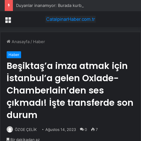
Duyanlar inanamıyor: Burada kurbanlık düze ve tosunlar 45 bin liraya satılıyor
Menü
Anasayfa
/
Haber
Haber
Beşiktaş’a imza atmak için
İstanbul’a gelen Oxlade-
Chamberlain’den ses
çıkmadı! İşte transferde son
durum
ÖZGE ÇELİK
Ağustos 14, 2023
0
7
Bir dakikadan az