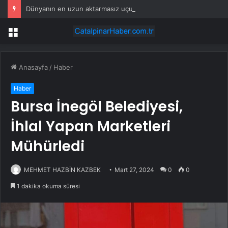
Dünyanın en uzun aktarmasız uçuşunda tarihi rekor: 24 saatten fazla havada kaldılar
Menü
Anasayfa
/
Haber
Haber
Bursa İnegöl Belediyesi,
İhlal Yapan Marketleri
Mühürledi
MEHMET HAZBİN KAZBEK
Mart 27, 2024
0
0
1 dakika okuma süresi