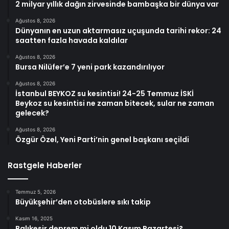
2 milyar yıllık dağın zirvesinde bambaşka bir dünya var
Ağustos 8, 2026
Dünyanın en uzun aktarmasız uçuşunda tarihi rekor: 24
saatten fazla havada kaldılar
Ağustos 8, 2026
Bursa Nilüfer’e 7 yeni park kazandırılıyor
Ağustos 8, 2026
İstanbul BEYKOZ su kesintisi! 24-25 Temmuz İSKİ
Beykoz su kesintisi ne zaman bitecek, sular ne zaman
gelecek?
Ağustos 8, 2026
Özgür Özel, Yeni Parti’nin genel başkanı seçildi
Rastgele Haberler
Temmuz 5, 2026
Büyükşehir’den otobüslere sıkı takip
Kasım 16, 2025
Balıkesir deprem mi oldu 10 Kasım Pazartesi?