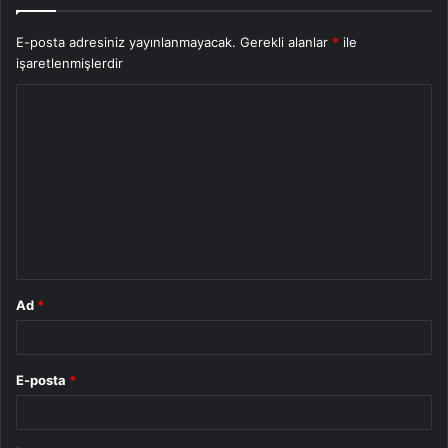
E-posta adresiniz yayınlanmayacak.
Gerekli alanlar
*
ile
işaretlenmişlerdir
Y
o
r
u
m
*
Ad
*
E-posta
*