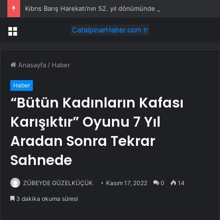
Kıbrıs Barış Harekatı’nın 52. yıl dönümünde Yunanistan’dan küstah tehdit: Yunan Silahlı Kuvvetleri için Kıbrıs yakındır
Menü
Anasayfa
/
Haber
Haber
“Bütün Kadınların Kafası
Karışıktır” Oyunu 7 Yıl
Aradan Sonra Tekrar
Sahnede
ZÜBEYDE GÜZELKÜÇÜK
Kasım 17, 2022
0
14
3 dakika okuma süresi