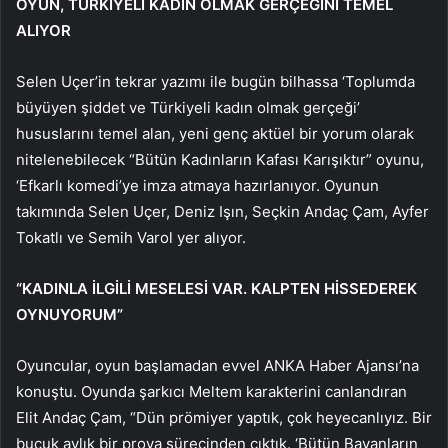
OYUN, TÜRKİYELİ KADIN OLMAK GERÇEĞİNİ TEMEL
ALIYOR
Selen Uçer’in tekrar yazımı ile bugün bilhassa ‘Toplumda
büyüyen şiddet ve Türkiyeli kadın olmak gerçeği’
hususlarını temel alan, yeni genç aktüel bir yorum olarak
nitelenebilecek “Bütün Kadınların Kafası Karışıktır” oyunu,
‘Efkarlı komedi’ye imza atmaya hazırlanıyor. Oyunun
takımında Selen Uçer, Deniz Işın, Seçkin Andaç Çam, Ayfer
Tokatlı ve Semih Varol yer alıyor.
“KADINLA İLGİLİ MESELESİ VAR. KALPTEN HİSSEDEREK
OYNUYORUM”
Oyuncular, oyun başlamadan evvel ANKA Haber Ajansı’na
konuştu. Oyunda şarkıcı Meltem karakterini canlandıran
Elit Andaç Çam, “Dün prömiyer yaptık, çok heyecanlıyız. Bir
buçuk aylık bir prova sürecinden çıktık. ‘Bütün Bayanların