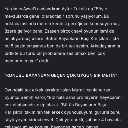
Yardımcı Aysel’i canlandıran Ayfer Tokatlı da “Böyle
mevzularda genel olarak tabir sorunu yaşıyorum. Bu
noktada aslında metnin kendisi gereğince konuşuyormuş
üzere geliyor bana. Esasen birçok şeyi oyunun ismi de
anlatıyormuş üzere ‘Bütün Bayanların Başı Karışıktır’. İşte
bu 5 sesin ortasında ben de bir tek sesim. Arkadaşlarımla
birlikte bu türlü bir problemde ses olmak beni çok
memnun ediyor” dedi.
“KONUSU BAYANDAN GEÇEN ÇOK UYGUN BİR METİN”
Oyundaki tek erkek karakter olan Murat’ı canlandıran
oyuncu Semih Varol, “Biz hala daha prömiyerin heyecanını
çok atlatamadık ekip olarak. ‘Bütün Bayanların Başı
Karışıktır’ takımının tek erkek oyuncusuyum, gururla bunu
söyleyeyim birinci evvel. Çok yetenekli, şahane 4 bayanla
çalışıyorum ve konusu bayandan geçen, bayan