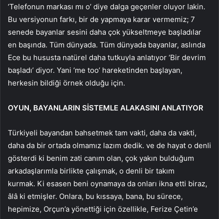
‘Telefonun markası mı o’ diye dalga geçenler oluyor lakin.
Bu versiyonun farkı, bir de yapmaya karar vermemiz; 7
senede bayanlar sesini daha çok yükseltmeye başladılar
en başında. Tüm dünyada. Tüm dünyada bayanlar, aslında
Ece bu hususta natürel daha tutkuyla anlatıyor ‘Bir devrim
başladı’ diyor. Yani ‘me too’ hareketinden başlayan,
herkesin bildiği örnek olduğu için.
OYUN, BAYANLARIN SİSTEMLE ALAKASINI ANLATIYOR
Türkiyeli bayandan bahsetmek tam vakti, daha da vakti,
daha da bir ortada olmamız lazım dedik. ve de hayat o denli
gösterdi ki benim zati canım olan, çok yakın bulduğum
arkadaşlarımla birlikte çalışmak, o denli bir takım
kurmak. Ki esasen beni oynamaya da onları ikna etti biraz,
âlâ ki etmişler. Onlara, bu kıssaya, bana, bu sürece,
hepimize, Orçun’a yönettiği için özellikle, Ferize Çetin’e