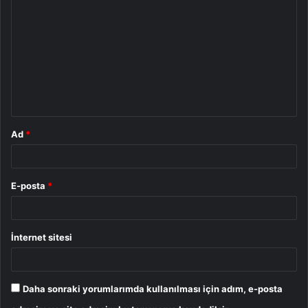
o
r
u
m
*
Ad
*
E-posta
*
İnternet sitesi
Daha sonraki yorumlarımda kullanılması için adım, e-posta