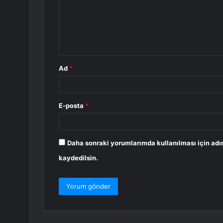
u
m
*
Ad
*
E-posta
*
Daha sonraki yorumlarımda kullanılması için adı
kaydedilsin.