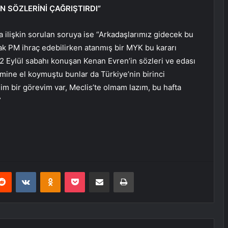
N SÖZLERİNİ ÇAĞRIŞTIRDI”
na ilişkin sorulan soruya ise “Arkadaşlarımız gidecek bu
k PM ihraç edebilirken atanmış bir MYK bu kararı
2 Eylül sabahı konuşan Kenan Evren’in sözleri ve edası
timine el koymuştu bunlar da Türkiye’nin birinci
im bir görevim var, Meclis’te olmam lazım, bu hafta
”
erest
Reddit
VKontakte
Odnoklassniki
Pocket
E-Posta ile paylaş
Yazdır