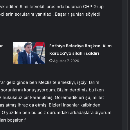
evk edilen 9 milletvekili arasında bulunan CHP Grup
lerin sorularını yanıtladı. Başarır şunları söyledi:
or
Fethiye Belediye Başkanı Alim
Karaca’ya silahlı saldırı
Ağustos 7, 2026
ar geldiğinde ben Meclis’te emekliyi, işçiyi tarım
tin sorunlarını konuşuyordum. Bizim derdimiz bu iken
z hukuksuz bir karar almış. Göremedikleri şu, millet
başlatmış ihraç da etmiş. Bizleri insanlar kalbinden
e. O yüzden ben bu aciz durumdaki arkadaşlara diyorum
ları boşaltın.”