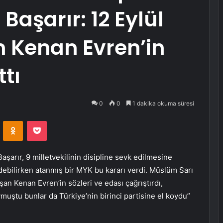
Başarır: 12 Eylül
 Kenan Evren’in
ttı
0
0
1 dakika okuma süresi
VKontakte
Odnoklassniki
Pocket
şarır, 9 milletvekilinin disipline sevk edilmesine
edebilirken atanmış bir MYK bu kararı verdi. Müslüm Sarı
an Kenan Evren’in sözleri ve edası çağrıştırdı,
ymuştu bunlar da Türkiye’nin birinci partisine el koydu”