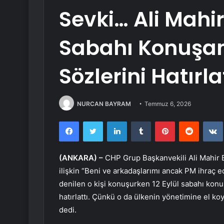
Sevki… Ali Mahir 
Sabahı Konuşan
Sözlerini Hatırla
NURCAN BAYRAM
Temmuz 6, 2026
Facebook
Twitter
LinkedIn
Tumblr
Pinterest
Reddit
(ANKARA) –
CHP Grup Başkanvekili Ali Mahir Ba
ilişkin “Beni ve arkadaşlarımı ancak PM ihraç 
denilen o kişi konuşurken 12 Eylül sabahı konuş
hatırlattı. Çünkü o da ülkenin yönetimine el ko
dedi.