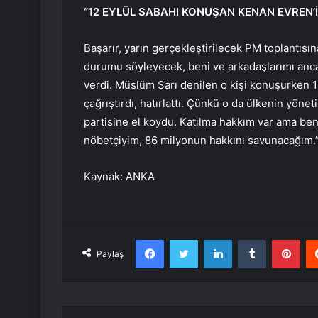
“12 EYLÜL SABAHI KONUŞAN KENAN EVREN’İ
Başarır, yarın gerçekleştirilecek PM toplantısı
durumu söyleyecek, beni ve arkadaşlarımı anca
verdi. Müslüm Sarı denilen o kişi konuşurken 1
çağrıştırdı, hatırlattı. Çünkü o da ülkenin yöne
partisine el koydu. Katılma hakkım var ama ben
nöbetçiyim, 86 milyonun hakkını savunacağım.
Kaynak: ANKA
Facebook
Twitter
LinkedIn
Tumblr
Pint
Paylaş