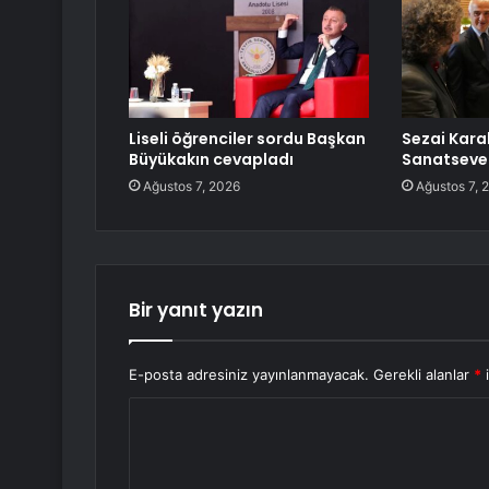
Liseli öğrenciler sordu Başkan
Sezai Kara
Büyükakın cevapladı
Sanatsever
Ağustos 7, 2026
Ağustos 7, 
Bir yanıt yazın
E-posta adresiniz yayınlanmayacak.
Gerekli alanlar
*
i
Y
o
r