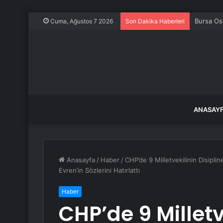
Bursa Osm
Cuma, Ağustos 7 2026
Son Dakika Haberleri
ANASAY
Anasayfa
/
Haber
/
CHP’de 9 Milletvekilinin Disipli
Evren’in Sözlerini Hatırlattı
Haber
CHP’de 9 Milletv