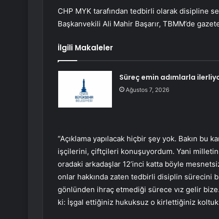
CHP MYK tarafından tedbirli olarak disipline s
Başkanvekili Ali Mahir Başarır, TBMM’de gazeteci
İlgili Makaleler
Süreç emin adımlarla ilerliy
Ağustos 7, 2026
“Açıklama yapılacak hiçbir şey yok. Bakın bu kar
işçilerini, çiftçileri konuşuyordum. Yani mille
oradaki arkadaşlar 12’inci katta böyle mesnetsi
onlar hakkında zaten tedbirli disiplin sürecini 
gönlünden ihraç etmediği sürece vız gelir biz
ki: İşgal ettiğiniz hukuksuz o kirlettiğiniz koltuk