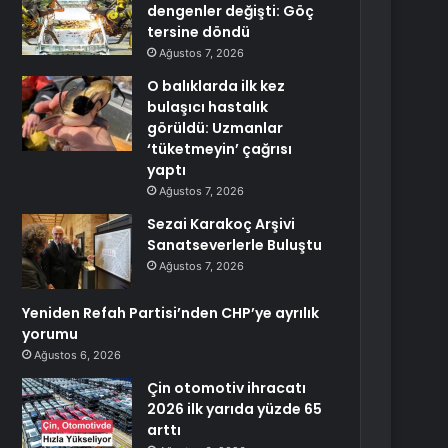
dengenler değişti: Göç
tersine döndü
Ağustos 7, 2026
O balıklarda ilk kez
bulaşıcı hastalık
görüldü: Uzmanlar
‘tüketmeyin’ çağrısı
yaptı
Ağustos 7, 2026
Sezai Karakoç Arşivi
Sanatseverlerle Buluştu
Ağustos 7, 2026
Yeniden Refah Partisi’nden CHP’ye ayrılık
yorumu
Ağustos 6, 2026
Çin otomotiv ihracatı
2026 ilk yarıda yüzde 65
arttı