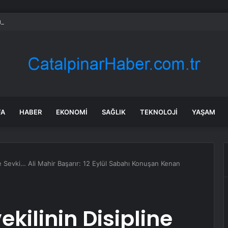
angazi’de kaldırımlar işgalden temizlendi
FA
HABER
EKONOMI
SAĞLIK
TEKNOLOJI
YAŞAM
ne Sevki… Ali Mahir Başarır: 12 Eylül Sabahı Konuşan Kenan
ekilinin Disipline