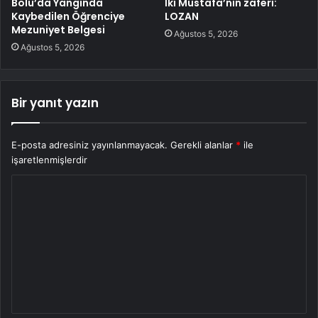
Bolu’da Yangında
İki Mustafa’nın zaferi:
Kaybedilen Öğrenciye
LOZAN
Mezuniyet Belgesi
Ağustos 5, 2026
Ağustos 5, 2026
Bir yanıt yazın
E-posta adresiniz yayınlanmayacak.
Gerekli alanlar
*
ile
işaretlenmişlerdir
Y
o
r
u
m
*