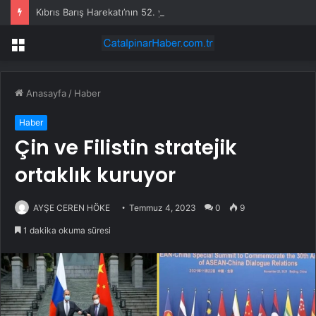
Kıbrıs Barış Harekatı’nın 52. yıl dönümünde Yunanistan’dan küstah tehdit: Yunan Silahlı Kuvvetleri için Kıbrıs yakındır
Menü
Anasayfa
/
Haber
Haber
Çin ve Filistin stratejik
ortaklık kuruyor
AYŞE CEREN HÖKE
Temmuz 4, 2023
0
9
1 dakika okuma süresi