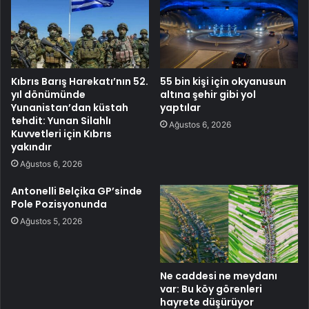
Kıbrıs Barış Harekatı’nın 52.
55 bin kişi için okyanusun
yıl dönümünde
altına şehir gibi yol
Yunanistan’dan küstah
yaptılar
tehdit: Yunan Silahlı
Ağustos 6, 2026
Kuvvetleri için Kıbrıs
yakındır
Ağustos 6, 2026
Antonelli Belçika GP’sinde
Pole Pozisyonunda
Ağustos 5, 2026
Ne caddesi ne meydanı
var: Bu köy görenleri
hayrete düşürüyor