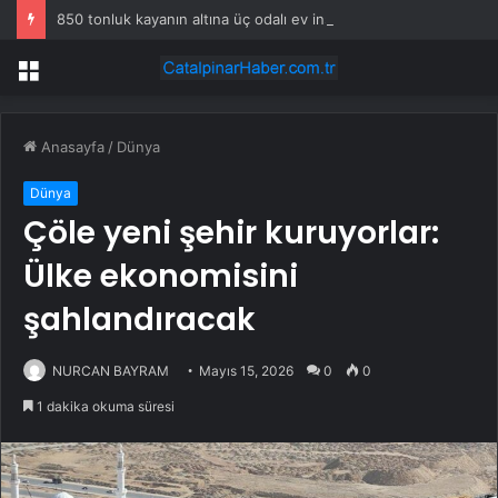
850 tonluk kayanın altına üç odalı ev inşa etti
Menü
Anasayfa
/
Dünya
Dünya
Çöle yeni şehir kuruyorlar:
Ülke ekonomisini
şahlandıracak
NURCAN BAYRAM
Mayıs 15, 2026
0
0
1 dakika okuma süresi