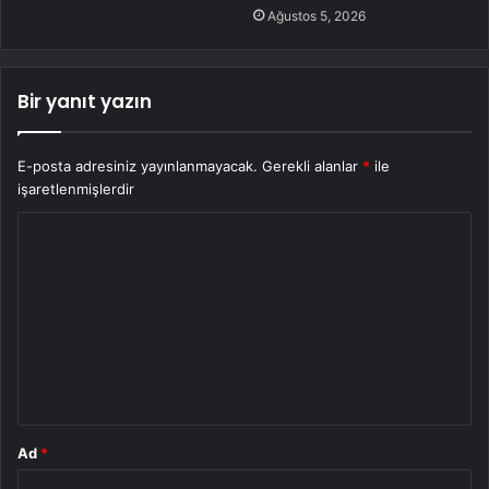
Ağustos 5, 2026
Bir yanıt yazın
E-posta adresiniz yayınlanmayacak.
Gerekli alanlar
*
ile
işaretlenmişlerdir
Y
o
r
u
m
*
Ad
*