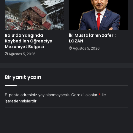
Bolu’da Yangında
İki Mustafa’nın zaferi:
Kaybedilen Öğrenciye
LOZAN
Mezuniyet Belgesi
Ağustos 5, 2026
Ağustos 5, 2026
Bir yanıt yazın
E-posta adresiniz yayınlanmayacak.
Gerekli alanlar
*
ile
işaretlenmişlerdir
Y
o
r