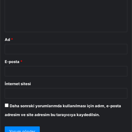
u
m
*
Ad
*
E-posta
*
İnternet sitesi
Daha sonraki yorumlarımda kullanılması için adım, e-posta
adresim ve site adresim bu tarayıcıya kaydedilsin.