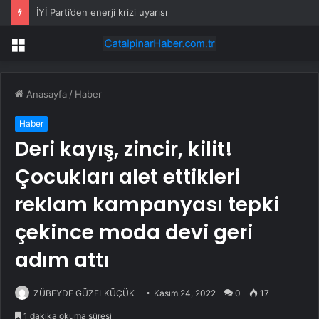
İYİ Parti’den enerji krizi uyarısı
Menü
Anasayfa
/
Haber
Haber
Deri kayış, zincir, kilit!
Çocukları alet ettikleri
reklam kampanyası tepki
çekince moda devi geri
adım attı
ZÜBEYDE GÜZELKÜÇÜK
Kasım 24, 2022
0
17
1 dakika okuma süresi