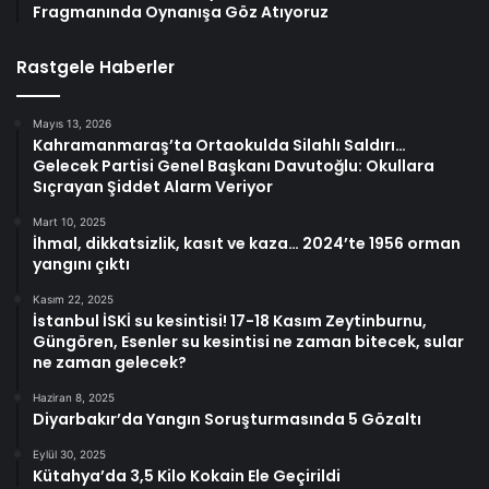
Fragmanında Oynanışa Göz Atıyoruz
Rastgele Haberler
Mayıs 13, 2026
Kahramanmaraş’ta Ortaokulda Silahlı Saldırı…
Gelecek Partisi Genel Başkanı Davutoğlu: Okullara
Sıçrayan Şiddet Alarm Veriyor
Mart 10, 2025
İhmal, dikkatsizlik, kasıt ve kaza… 2024’te 1956 orman
yangını çıktı
Kasım 22, 2025
İstanbul İSKİ su kesintisi! 17-18 Kasım Zeytinburnu,
Güngören, Esenler su kesintisi ne zaman bitecek, sular
ne zaman gelecek?
Haziran 8, 2025
Diyarbakır’da Yangın Soruşturmasında 5 Gözaltı
Eylül 30, 2025
Kütahya’da 3,5 Kilo Kokain Ele Geçirildi