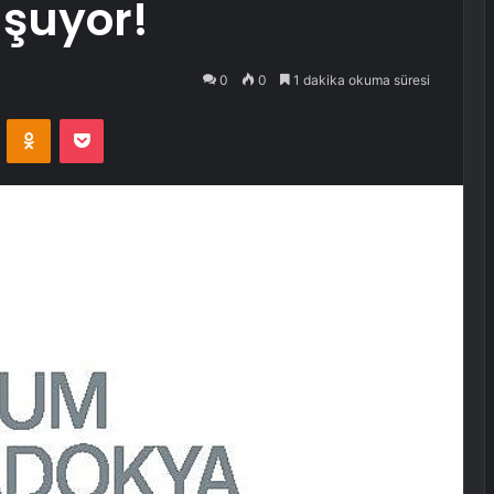
uşuyor!
0
0
1 dakika okuma süresi
VKontakte
Odnoklassniki
Pocket