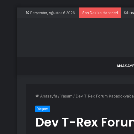
Kıbrı
Perşembe, Ağustos 6 2026
Son Dakika Haberleri
ANASAY
Anasayfa
/
Yaşam
/
Dev T-Rex Forum Kapadokya’da 
Yaşam
Dev T-Rex For