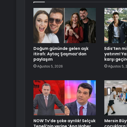
Doğum gününde gelen aşk
Edis’ten mi
itirafı: Aytaç Şaşmaz’dan
yatırım! Y
paylaşım
karşı geçi
Ağustos 5, 2026
Ağustos 5, 
NOW Tv’de şoke ayrılık! Selçuk
Mersin Büy
Tepeli’nin yerine ‘Ana Haber
çocuklara 