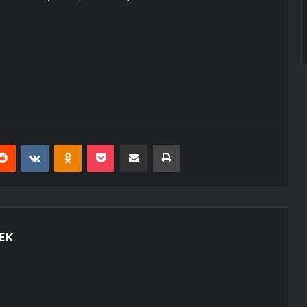
erest
Reddit
VKontakte
Odnoklassniki
Pocket
E-Posta ile paylaş
Yazdır
EK