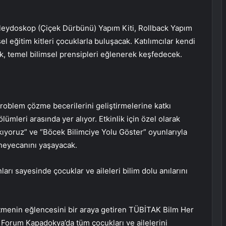
Kaleydoskop (Çiçek Dürbünü) Yapım Kiti, Rollback Yapım
l eğitim kitleri çocuklarla buluşacak. Katılımcılar kendi
cek, temel bilimsel prensipleri eğlenerek keşfedecek.
 problem çözme becerilerini geliştirmelerine katkı
lümleri arasında yer alıyor. Etkinlik için özel olarak
kıyoruz” ve “Böcek Bilimciye Yolu Göster” oyunlarıyla
eyecanını yaşayacak.
arı sayesinde çocuklar ve aileleri bilim dolu anılarını
etmenin eğlencesini bir araya getiren TÜBİTAK Bilm Her
e Forum Kapadokya’da tüm çocukları ve ailelerini