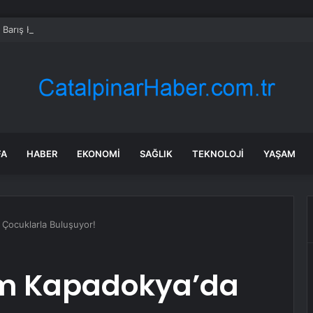
s Barış Harekatı’nın 52. yıl dönümünde Yunanistan’dan küstah tehdit: Yunan 
FA
HABER
EKONOMI
SAĞLIK
TEKNOLOJI
YAŞAM
Çocuklarla Buluşuyor!
um Kapadokya’da