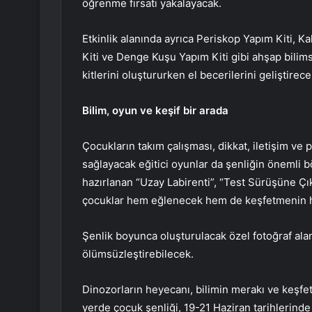
öğrenme fırsatı yakalayacak.
Etkinlik alanında ayrıca Periskop Yapım Kiti, 
Kiti ve Denge Kuşu Yapım Kiti gibi ahşap bilimse
kitlerini oluştururken el becerilerini geliştire
Bilim, oyun ve keşif bir arada
Çocukların takım çalışması, dikkat, iletişim ve
sağlayacak eğitici oyunlar da şenliğin önemli bö
hazırlanan “Uzay Labirenti”, “Test Sürüşüne Çı
çocuklar hem eğlenecek hem de keşfetmenin h
Şenlik boyunca oluşturulacak özel fotoğraf alanl
ölümsüzleştirebilecek.
Dinozorların heyecanı, bilimin merakı ve keşf
yerde çocuk şenliği, 19-21 Haziran tarihlerind