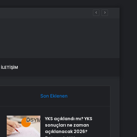
Silahlı Kuvvetleri için Kıbrıs yakındır
İLETIŞIM
Son Eklenen
YKS açıklandı mı? YKS
sonuçları ne zaman
açıklanacak 2026?