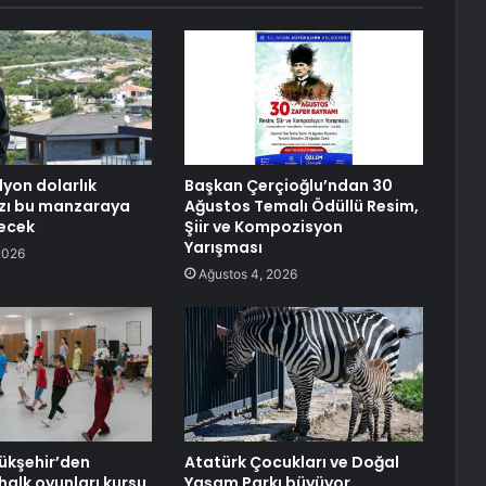
lyon dolarlık
Başkan Çerçioğlu’ndan 30
azı bu manzaraya
Ağustos Temalı Ödüllü Resim,
recek
Şiir ve Kompozisyon
Yarışması
2026
Ağustos 4, 2026
ükşehir’den
Atatürk Çocukları ve Doğal
halk oyunları kursu
Yaşam Parkı büyüyor