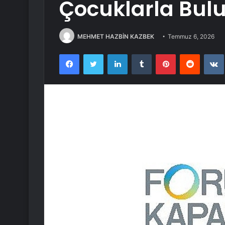
Çocuklarla Bul
MEHMET HAZBİN KAZBEK
Temmuz 6, 2026
Facebook
Twitter
LinkedIn
Tumblr
Pinterest
Reddit