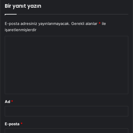
Bir yanıt yazın
E-posta adresiniz yayınlanmayacak.
Gerekli alanlar
*
ile
işaretlenmişlerdir
Y
o
r
u
m
*
Ad
*
E-posta
*