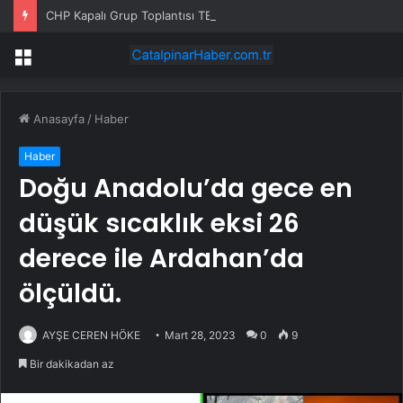
CHP Kapalı Grup Toplantısı TBMM’de Yapıldı… Murat Emir: “Oy Birliğiyle Önemli Kararlar Aldık”
Menü
Anasayfa
/
Haber
Haber
Doğu Anadolu’da gece en
düşük sıcaklık eksi 26
derece ile Ardahan’da
ölçüldü.
AYŞE CEREN HÖKE
Mart 28, 2023
0
9
Bir dakikadan az