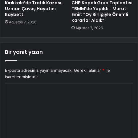
Kırıkkale’de Trafik Kazası…
CHP Kapalı Grup Toplantısı
Uzman Çavuş Hayatını
TBMM’de Yapıldı… Murat
Kaybetti
Emir: “Oy Birliğiyle Önemli
Kararlar Aldık”
Ağustos 7, 2026
Ağustos 7, 2026
Bir yanıt yazın
E-posta adresiniz yayınlanmayacak.
Gerekli alanlar
*
ile
işaretlenmişlerdir
Y
o
r
u
m
*