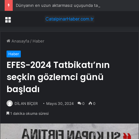
Dünyanın en uzun aktarmasız uçuşunda tarihi rekor: 24 saatten fazla havada kaldılar
Menü
Anasayfa
/
Haber
Haber
EFES-2024 Tatbikatı’nın
seçkin gözlemci günü
başladı
DİLAN BİÇER
Mayıs 30, 2024
0
0
1 dakika okuma süresi