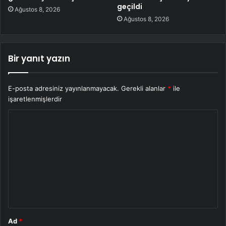
geçildi
Ağustos 8, 2026
Ağustos 8, 2026
Bir yanıt yazın
E-posta adresiniz yayınlanmayacak.
Gerekli alanlar
*
ile
işaretlenmişlerdir
Y
o
r
u
m
*
Ad
*