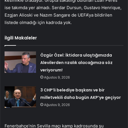
kesinlikle oradaydı. Grupta sakatlığı bulunan Luan Peres
ise takımda yer almadı. Serdar Dursun, Gustavo Henrique,
Ezgjan Alioski ve Nazım Sangare de UEFA’ya bildirilen
listede olmadığı için kadroda yok.
İlgili Makaleler
Özgür Özel: İktidara ulaştığımızda
Alevilerden rızalık alacağımıza söz
veriyorum!
Ağustos 9, 2026
3 CHP’li belediye başkanı ve bir
milletvekili daha bugün AKP’ye geçiyor
Ağustos 9, 2026
Fenerbahçe’nin Sevilla maçı kamp kadrosunda şu