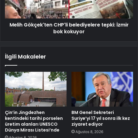
Melih Gökçek'ten CHP'li belediyelere tepki: İzmir
bok kokuyor
İlgili Makaleler
Çin’in Jingdezhen
BM Genel Sekreteri
kentindeki tarihi porselen
Suriye’yi 17 yıl sonra ilk kez
üretim alanları UNESCO
ziyaret ediyor
Dünya Mirası Listesi’nde
Ağustos 8, 2026
Ağustos 8, 2026