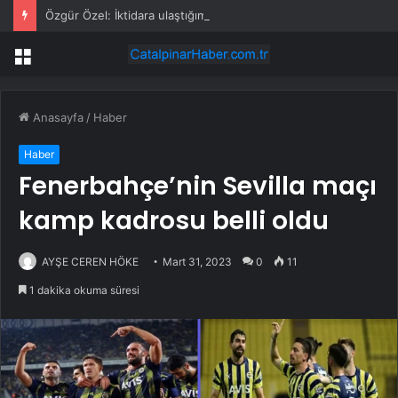
Özgür Özel: İktidara ulaştığımızda Alevilerden rızalık alacağımıza söz veriyorum!
Menü
Anasayfa
/
Haber
Haber
Fenerbahçe’nin Sevilla maçı
kamp kadrosu belli oldu
AYŞE CEREN HÖKE
Mart 31, 2023
0
11
1 dakika okuma süresi