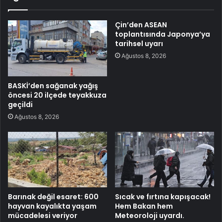
Çin’den ASEAN
toplantısında Japonya’ya
tarihsel uyarı
Ağustos 8, 2026
BASKİ’den sağanak yağış
öncesi 20 ilçede teyakkuza
geçildi
Ağustos 8, 2026
Barınak değil esaret: 600
Sıcak ve fırtına kapışacak!
hayvan kayalıkta yaşam
Hem Bakan hem
mücadelesi veriyor
Meteoroloji uyardı.