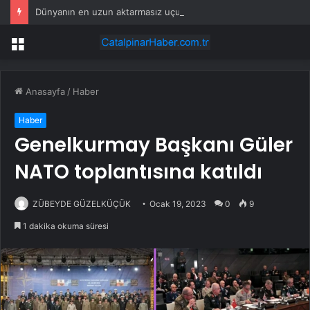
Dünyanın en uzun aktarmasız uçuşunda tarihi rekor: 24 saatten fazla havada kaldılar
Menü
Anasayfa
/
Haber
Haber
Genelkurmay Başkanı Güler
NATO toplantısına katıldı
ZÜBEYDE GÜZELKÜÇÜK
Ocak 19, 2023
0
9
1 dakika okuma süresi