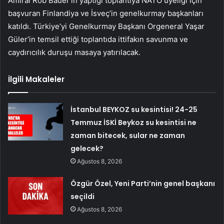
Amiral Rob Bauer’in yaptığı toplantıya NATO üyeliği için
başvuran Finlandiya ve İsveç’in genelkurmay başkanları
katıldı. Türkiye’yi Genelkurmay Başkanı Orgeneral Yaşar
Güler’in temsil ettiği toplantıda ittifakın savunma ve
caydırıcılık duruşu masaya yatırılacak.
İlgili Makaleler
İstanbul BEYKOZ su kesintisi! 24-25
Temmuz İSKİ Beykoz su kesintisi ne
zaman bitecek, sular ne zaman
gelecek?
Ağustos 8, 2026
Özgür Özel, Yeni Parti’nin genel başkanı
seçildi
Ağustos 8, 2026