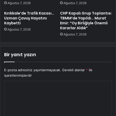
Ağustos 7, 2026
Ağustos 7, 2026
Kırıkkale’de Trafik Kazası…
CHP Kapalı Grup Toplantısı
Uzman Çavuş Hayatını
TBMM’de Yapıldı… Murat
Kaybetti
Emir: “Oy Birliğiyle Önemli
Kararlar Aldık”
Ağustos 7, 2026
Ağustos 7, 2026
Bir yanıt yazın
E-posta adresiniz yayınlanmayacak.
Gerekli alanlar
*
ile
işaretlenmişlerdir
Y
o
r
u
m