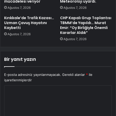
mücadelesi veriyor
Meteoroloji uyardı.
Ağustos 7, 2026
Ağustos 7, 2026
Kırıkkale’de Trafik Kazası…
CHP Kapalı Grup Toplantısı
Uzman Çavuş Hayatını
TBMM’de Yapıldı… Murat
Kaybetti
Emir: “Oy Birliğiyle Önemli
Kararlar Aldık”
Ağustos 7, 2026
Ağustos 7, 2026
Bir yanıt yazın
E-posta adresiniz yayınlanmayacak.
Gerekli alanlar
*
ile
işaretlenmişlerdir
Y
o
r
u