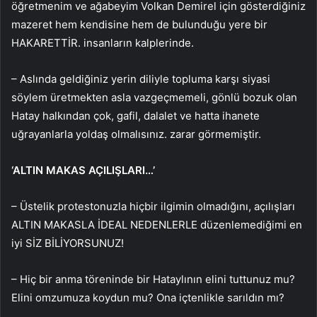
öğretmenim ve ağabeyim Volkan Demirel için gösterdiğiniz
mazeret hem kendisine hem de bulunduğu yere bir
HAKARETTİR. insanların kalplerinde.
– Aslında geldiğiniz yerin diliyle topluma karşı siyasi
söylem üretmekten asla vazgeçmemeli, gönlü bozuk olan
Hatay halkından çok, gafil, dalalet ve hatta ihanete
uğrayanlarla yoldaş olmalısınız. zarar görmemiştir.
‘ALTIN ​​MAKAS AÇILIŞLARI…’
– Üstelik protestonuzla hiçbir ilgimin olmadığını, açılışları
ALTIN ​​MAKASLA İDEAL NEDENLERLE düzenlemediğimi en
iyi SİZ BİLİYORSUNUZ!
– Hiç bir anma töreninde bir Hataylının elini tuttunuz mu?
Elini omzumuza koydun mu? Ona içtenlikle sarıldın mı?