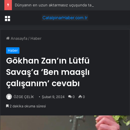
Dünyanın en uzun aktarmasız uçuşunda tarihi rekor: 24 saatten fazla havada kaldılar
Menü
Anasayfa
/
Haber
Haber
Gökhan Zan’ın Lütfü
Savaş’a ‘Ben maaşlı
çalışanım’ cevabı
ÖZGE ÇELİK
Şubat 9, 2024
0
0
2 dakika okuma süresi