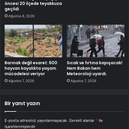
öncesi 20 ilçede teyakkuza
geçildi
Ağustos 8, 2026
Barınak değil esaret: 600
Sıcak ve fırtına kapışacak!
hayvan kayalıkta yaşam
Hem Bakan hem
mücadelesi veriyor
Meteoroloji uyardı.
Ağustos 7, 2026
Ağustos 7, 2026
Bir yanıt yazın
E-posta adresiniz yayınlanmayacak.
Gerekli alanlar
*
ile
işaretlenmişlerdir