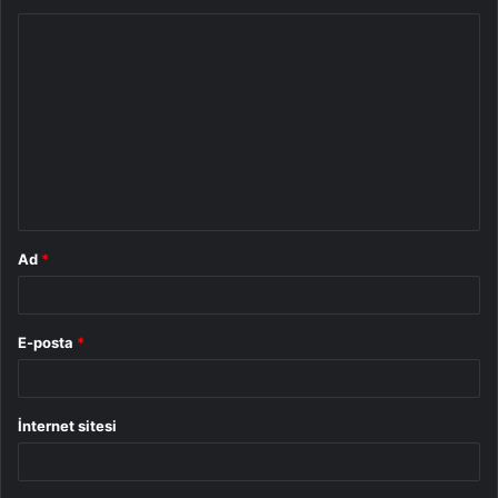
Y
o
r
u
m
*
Ad
*
E-posta
*
İnternet sitesi