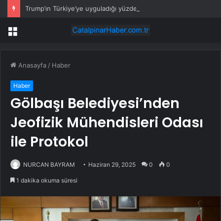
Trump’ın Türkiye’ye uyguladığı yüzde 12,5’lik ek gümrük vergisi yürürlüğe girdiği ilk gün yargıya taşındı
Menü
Anasayfa
/
Haber
Haber
Gölbaşı Belediyesi’nden
Jeofizik Mühendisleri Odası
ile Protokol
NURCAN BAYRAM
Haziran 29, 2025
0
0
1 dakika okuma süresi