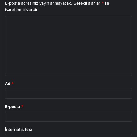
E-posta adresiniz yayınlanmayacak.
Gerekli alanlar
*
ile
işaretlenmişlerdir
Y
o
r
u
m
*
Ad
*
E-posta
*
İnternet sitesi