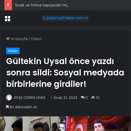
Sıcak ve fırtına kapışacak! Hem Bakan hem Meteoroloji uyardı.
Menü
Anasayfa
/
Haber
Haber
Gültekin Uysal önce yazdı
sonra sildi: Sosyal medyada
birbirlerine girdiler!
AYŞE CEREN HÖKE
Ocak 31, 2023
0
10
Bir dakikadan az