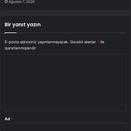
Ağustos 7, 2026
Bir yanıt yazın
E-posta adresiniz yayınlanmayacak.
Gerekli alanlar
*
ile
işaretlenmişlerdir
Y
o
r
u
m
*
Ad
*