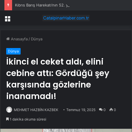
Kıbrıs Barış Harekatı’nın 52. yıl dönümünde Yunanistan’dan küstah tehdit: Yunan Silahlı Kuvvetleri için Kıbrıs yakındır
Menü
Anasayfa
/
Dünya
Dünya
İkinci el ceket aldı, elini
cebine attı: Gördüğü şey
karşısında gözlerine
inanamadı!
MEHMET HAZBİN KAZBEK
Temmuz 19, 2025
0
0
1 dakika okuma süresi