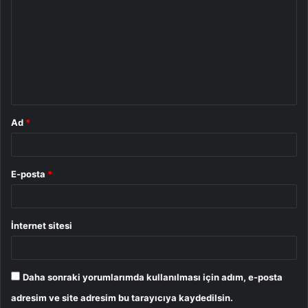
o
r
u
m
*
Ad
*
E-posta
*
İnternet sitesi
Daha sonraki yorumlarımda kullanılması için adım, e-posta
adresim ve site adresim bu tarayıcıya kaydedilsin.