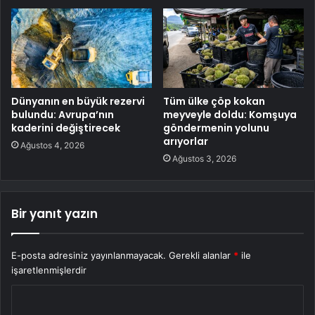
Dünyanın en büyük rezervi
Tüm ülke çöp kokan
bulundu: Avrupa’nın
meyveyle doldu: Komşuya
kaderini değiştirecek
göndermenin yolunu
arıyorlar
Ağustos 4, 2026
Ağustos 3, 2026
Bir yanıt yazın
E-posta adresiniz yayınlanmayacak.
Gerekli alanlar
*
ile
işaretlenmişlerdir
Y