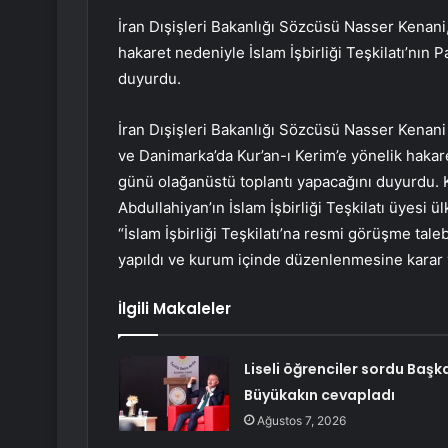
İran Dışişleri Bakanlığı Sözcüsü Nasser Kenani,
hakaret nedeniyle İslam İşbirliği Teşkilatı’nı
duyurdu.
İran Dışişleri Bakanlığı Sözcüsü Nasser Kenani y
ve Danimarka’da Kur’an-ı Kerim’e yönelik hakaret
günü olağanüstü toplantı yapacağını duyurdu. K
Abdullahiyan’ın İslam İşbirliği Teşkilatı üyesi ü
“İslam İşbirliği Teşkilatı’na resmi görüşme tale
yapıldı ve kurum içinde düzenlenmesine karar v
İlgili Makaleler
Liseli öğrenciler sordu Başk
Büyükakın cevapladı
Ağustos 7, 2026