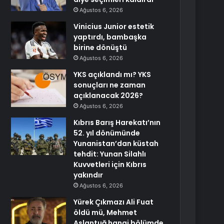
Ağustos 6, 2026
Vinicius Junior estetik
yaptırdı, bambaşka
birine dönüştü
Ağustos 6, 2026
YKS açıklandı mı? YKS
sonuçları ne zaman
açıklanacak 2026?
Ağustos 6, 2026
Kıbrıs Barış Harekatı’nın
52. yıl dönümünde
Yunanistan’dan küstah
tehdit: Yunan Silahlı
Kuvvetleri için Kıbrıs
yakındır
Ağustos 6, 2026
Yürek Çıkmazı Ali Fuat
öldü mü, Mehmet
Aslantuğ hangi bölümde