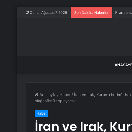
Fransa ka
Cuma, Ağustos 7 2026
Son Dakika Haberleri
ANASAY
Anasayfa
/
Haber
/
İran ve Irak, Kur’an-ı Kerim’e hak
olağanüstü toplayacak
Haber
İran ve Irak, Ku