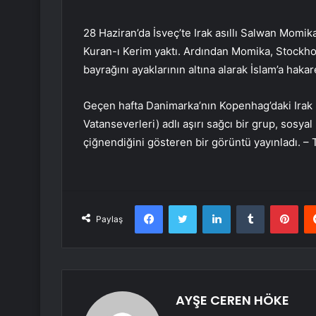
28 Haziran’da İsveç’te Irak asıllı Salwan Momi
Kuran-ı Kerim yaktı. Ardından Momika, Stockhol
bayrağını ayaklarının altına alarak İslam’a hakare
Geçen hafta Danimarka’nın Kopenhag’daki Irak
Vatanseverleri) adlı aşırı sağcı bir grup, sosya
çiğnendiğini gösteren bir görüntü yayınladı. 
Facebook
Twitter
LinkedIn
Tumblr
Pint
Paylaş
AYŞE CEREN HÖKE