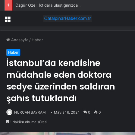
Özgür Özel: İktidara ulaştığımızda Alevilerden rızalık alacağımıza söz veriyorum!
Menü
Anasayfa
/
Haber
Haber
İstanbul’da kendisine
müdahale eden doktora
sedye üzerinden saldıran
şahıs tutuklandı
NURCAN BAYRAM
Mayıs 16, 2024
0
0
1 dakika okuma süresi