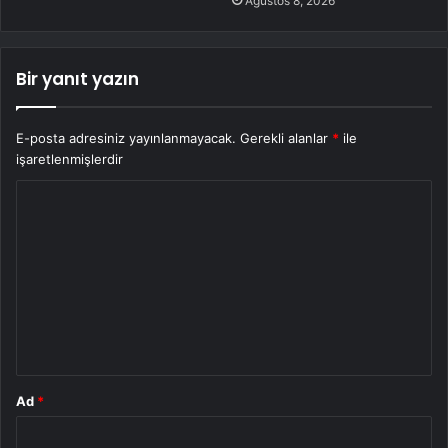
Ağustos 8, 2026
Bir yanıt yazın
E-posta adresiniz yayınlanmayacak.
Gerekli alanlar
*
ile
işaretlenmişlerdir
Y
o
r
u
m
*
Ad
*