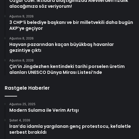
Özgür Özel: İktidara ulaştığımızda Alevilerden rızalık
alacağımıza söz veriyorum!
Ağustos 9, 2026
3 CHP’li belediye başkanı ve bir milletvekili daha bugün
AKP’ye geçiyor
Ağustos 8, 2026
Hayvan pazarından kaçan büyükbaş havanlar
gezintiye çıktı
Ağustos 8, 2026
Çin’in Jingdezhen kentindeki tarihi porselen üretim
alanları UNESCO Dünya Mirası Listesi’nde
Rastgele Haberler
Ağustos 25, 2025
Modern Sulama ile Verim Artışı
Şubat 4, 2026
İran’da idamla yargılanan genç protestocu, kefaletle
serbest bırakıldı