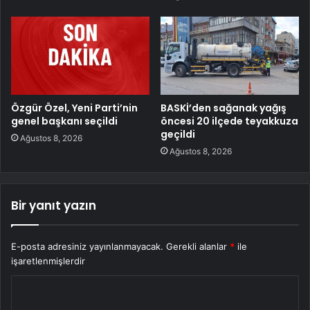
Özgür Özel, Yeni Parti’nin
BASKİ’den sağanak yağış
genel başkanı seçildi
öncesi 20 ilçede teyakkuza
geçildi
Ağustos 8, 2026
Ağustos 8, 2026
Bir yanıt yazın
E-posta adresiniz yayınlanmayacak.
Gerekli alanlar
*
ile
işaretlenmişlerdir
Y
o