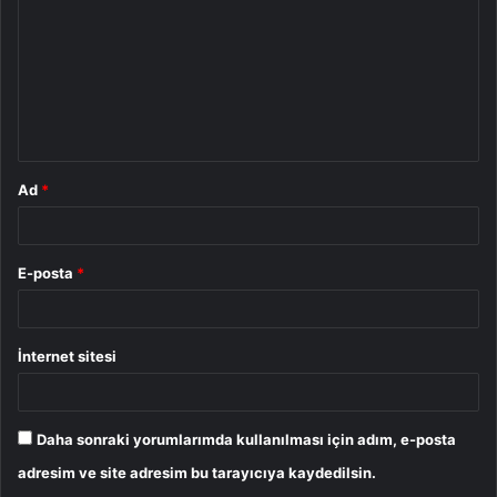
r
u
m
*
Ad
*
E-posta
*
İnternet sitesi
Daha sonraki yorumlarımda kullanılması için adım, e-posta
adresim ve site adresim bu tarayıcıya kaydedilsin.