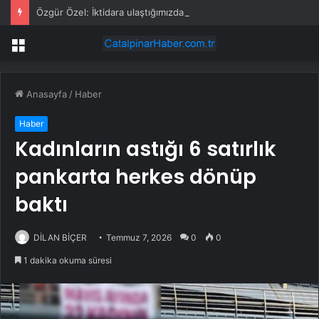
Özgür Özel: İktidara ulaştığımızda Alevilerden rızalık alacağımıza söz veriyorum!
Menü
Anasayfa
/
Haber
Haber
Kadınların astığı 6 satırlık
pankarta herkes dönüp
baktı
DİLAN BİÇER
Temmuz 7, 2026
0
0
1 dakika okuma süresi