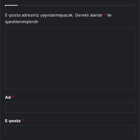
E-posta adresiniz yayınlanmayacak.
Gerekli alanlar
*
ile
işaretlenmişlerdir
Y
o
r
u
m
*
Ad
*
E-posta
*