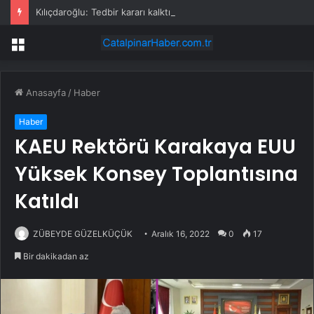
Kılıçdaroğlu: Tedbir kararı kalktıktan sonra yasal zeminde kurultay olur
Menü
Anasayfa
/
Haber
Haber
KAEU Rektörü Karakaya EUU
Yüksek Konsey Toplantısına
Katıldı
ZÜBEYDE GÜZELKÜÇÜK
Aralık 16, 2022
0
17
Bir dakikadan az