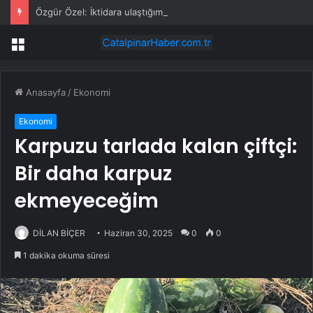
Özgür Özel: İktidara ulaştığımızda Alevilerden rızalık alacağımıza söz veriyorum!
Menü
Anasayfa
/
Ekonomi
Ekonomi
Karpuzu tarlada kalan çiftçi:
Bir daha karpuz
ekmeyeceğim
DİLAN BİÇER
Haziran 30, 2025
0
0
1 dakika okuma süresi