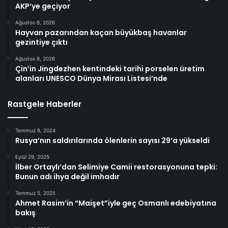
AKP’ye geçiyor
Ağustos 8, 2026
Hayvan pazarından kaçan büyükbaş havanlar
gezintiye çıktı
Ağustos 8, 2026
Çin’in Jingdezhen kentindeki tarihi porselen üretim
alanları UNESCO Dünya Mirası Listesi’nde
Rastgele Haberler
Temmuz 8, 2024
Rusya’nın saldırılarında ölenlerin sayısı 29’a yükseldi
Eylül 29, 2025
İlber Ortaylı’dan Selimiye Camii restorasyonuna tepki:
Bunun adı ihya değil imhadır
Temmuz 5, 2025
Ahmet Rasim’in “Maişet”iyle geç Osmanlı edebiyatına
bakış