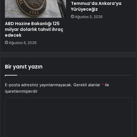
Temmuz’da Ankara’ya
Yürüyeceğiz
Ağustos 5, 2026
ABD Hazine Bakanlığı 125
milyar dolarlık tahvil ihraç
edecek
Ağustos 6, 2026
Bir yanıt yazın
E-posta adresiniz yayınlanmayacak.
Gerekli alanlar
*
ile
işaretlenmişlerdir
Y
o
r
u