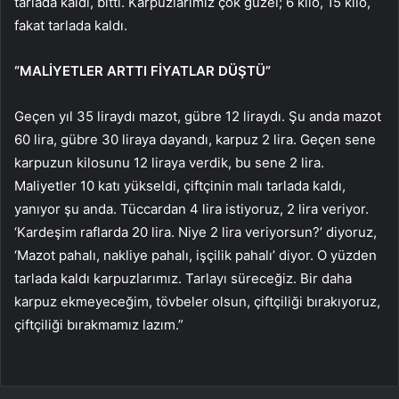
tarlada kaldı, bitti. Karpuzlarımız çok güzel; 6 kilo, 15 kilo,
fakat tarlada kaldı.
“MALİYETLER ARTTI FİYATLAR DÜŞTÜ”
Geçen yıl 35 liraydı mazot, gübre 12 liraydı. Şu anda mazot
60 lira, gübre 30 liraya dayandı, karpuz 2 lira. Geçen sene
karpuzun kilosunu 12 liraya verdik, bu sene 2 lira.
Maliyetler 10 katı yükseldi, çiftçinin malı tarlada kaldı,
yanıyor şu anda. Tüccardan 4 lira istiyoruz, 2 lira veriyor.
‘Kardeşim raflarda 20 lira. Niye 2 lira veriyorsun?’ diyoruz,
‘Mazot pahalı, nakliye pahalı, işçilik pahalı’ diyor. O yüzden
tarlada kaldı karpuzlarımız. Tarlayı süreceğiz. Bir daha
karpuz ekmeyeceğim, tövbeler olsun, çiftçiliği bırakıyoruz,
çiftçiliği bırakmamız lazım.”