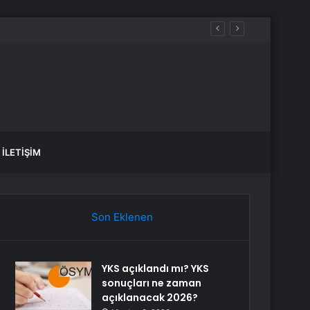
Silahlı Kuvvetleri için Kıbrıs yakındır
İLETIŞIM
Son Eklenen
YKS açıklandı mı? YKS
sonuçları ne zaman
açıklanacak 2026?