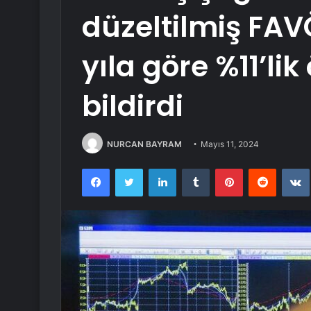
düzeltilmiş FAV
yıla göre %11’lik
bildirdi
NURCAN BAYRAM
Mayıs 11, 2024
Facebook
Twitter
LinkedIn
Tumblr
Pinterest
Reddit