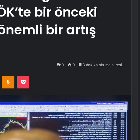
ÖK’te bir önceki
 önemli bir artış
0
0
3 dakika okuma süresi
VKontakte
Odnoklassniki
Pocket