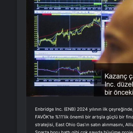
Enbridge Inc. (ENB) 2024 yılının ilk çeyreğinde
FAVÖK’te %11’lik önemli bir artışla güçlü bir fi
stratejisi, East Ohio Gas’ın satın alınmasını, A
Sparta boru hattı gibi çok sayıda büyüme projes