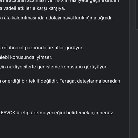
ika ihracatının azalması ve TMX’in faaliyete geçmesinden
a vadeli etkilerle karşı karşıya.
rafa kaldırılmasından dolayı hayal kırıklığına uğradı.
ol ihracat pazarında fırsatlar görüyor.
 talebi konusunda iyimser.
 için nakliyecilerle genişleme konusunu görüşüyor.
önerdiği bir teklif değildir. Feragat detaylarına
buradan
a FAVÖK üretip üretmeyeceğini belirlemek için henüz