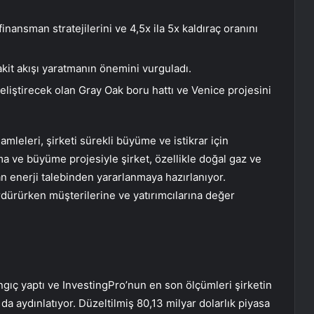
finansman stratejilerini ve 4,5x ila 5x kaldıraç oranını
akit akışı yaratmanın önemini vurguladı.
 geliştirecek olan Gray Oak boru hattı ve Venice projesini
amleleri, şirketi sürekli büyüme ve istikrar için
lma ve büyüme projesiyle şirket, özellikle doğal gaz ve
an enerji talebinden yararlanmaya hazırlanıyor.
ürürken müşterilerine ve yatırımcılarına değer
ngıç yaptı ve InvestingPro’nun en son ölçümleri şirketin
a aydınlatıyor. Düzeltilmiş 80,13 milyar dolarlık piyasa