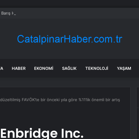
s Barış Harekatı’nın 52. yıl dönümünde Yunanistan’dan küstah tehdit: Yunan 
FA
HABER
EKONOMI
SAĞLIK
TEKNOLOJI
YAŞAM
düzeltilmiş FAVÖK’te bir önceki yıla göre %11’lik önemli bir artış
 Enbridge Inc.