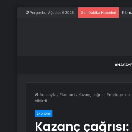
Kıbrı
Perşembe, Ağustos 6 2026
Son Dakika Haberleri
ANASAY
Anasayfa
/
Ekonomi
/
Kazanç çağrısı: Enbridge Inc. 
bildirdi
Ekonomi
Kazanç çağrısı: