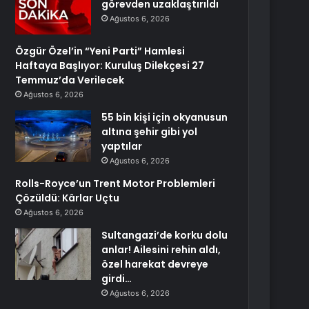
görevden uzaklaştırıldı
Ağustos 6, 2026
Özgür Özel’in “Yeni Parti” Hamlesi
Haftaya Başlıyor: Kuruluş Dilekçesi 27
Temmuz’da Verilecek
Ağustos 6, 2026
55 bin kişi için okyanusun
altına şehir gibi yol
yaptılar
Ağustos 6, 2026
Rolls-Royce’un Trent Motor Problemleri
Çözüldü: Kârlar Uçtu
Ağustos 6, 2026
Sultangazi’de korku dolu
anlar! Ailesini rehin aldı,
özel harekat devreye
girdi…
Ağustos 6, 2026