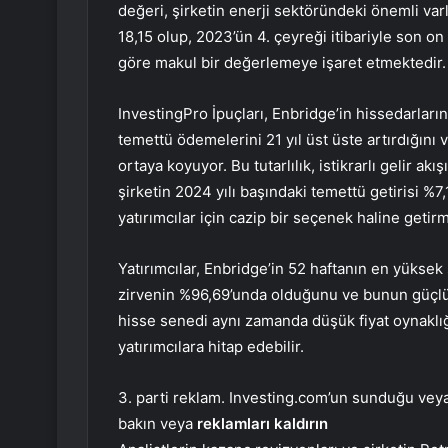
değeri, şirketin enerji sektöründeki önemli varlı
18,15 olup, 2023’ün 4. çeyreği itibariyle son on 
göre makul bir değerlemeye işaret etmektedir.
InvestingPro İpuçları, Enbridge’in hissedarlar
temettü ödemelerini 21 yıl üst üste artırdığını 
ortaya koyuyor. Bu tutarlılık, istikrarlı gelir akı
şirketin 2024 yılı başındaki temettü getirisi %7,
yatırımcılar için cazip bir seçenek haline getir
Yatırımcılar, Enbridge’in 52 haftanın en yüksek
zirvenin %96,69’unda olduğunu ve bunun güçlü y
hisse senedi aynı zamanda düşük fiyat oynaklığı
yatırımcılara hitap edebilir.
3. parti reklam. Investing.com’un sunduğu veya 
bakın veya
reklamları kaldırın