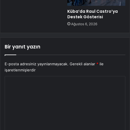
Küba’da Raul Castro’ya
Destek Gösterisi
Ağustos 6, 2026
Bir yanıt yazın
E-posta adresiniz yayınlanmayacak.
Gerekli alanlar
*
ile
işaretlenmişlerdir
Y
o
r
u
m
*