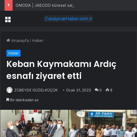
OMODA | JAECOO küresel satışlarda yükselişini sürdürüyor
Menü
Anasayfa
/
Haber
Haber
Keban Kaymakamı Ardıç
esnafı ziyaret etti
ZÜBEYDE GÜZELKÜÇÜK
Ocak 31, 2023
0
8
Bir dakikadan az