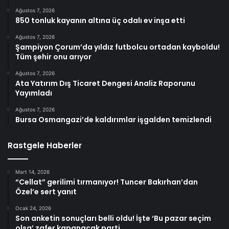
Ağustos 7, 2026
850 tonluk kayanın altına üç odalı ev inşa etti
Ağustos 7, 2026
Şampiyon Çorum’da yıldız futbolcu ortadan kayboldu!
Tüm şehir onu arıyor
Ağustos 7, 2026
Ata Yatırım Dış Ticaret Dengesi Analiz Raporunu
Yayımladı
Ağustos 7, 2026
Bursa Osmangazi’de kaldırımlar işgalden temizlendi
Rastgele Haberler
Mart 14, 2026
“Cellat” gerilimi tırmanıyor! Tuncer Bakırhan’dan
Özel’e sert yanıt
Ocak 24, 2026
Son anketin sonuçları belli oldu! İşte ‘Bu pazar seçim
olsa’ zafer kapanacak parti…