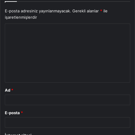
E-posta adresiniz yayınlanmayacak.
Gerekli alanlar
*
ile
işaretlenmişlerdir
Y
o
r
u
m
*
Ad
*
E-posta
*