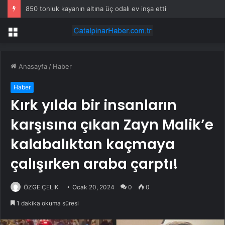
Şampiyon Çorum’da yıldız futbolcu ortadan kayboldu! Tüm şehir onu arıyor
Menü
Anasayfa
/
Haber
Haber
Kırk yılda bir insanların
karşısına çıkan Zayn Malik’e
kalabalıktan kaçmaya
çalışırken araba çarptı!
ÖZGE ÇELİK
Ocak 20, 2024
0
0
1 dakika okuma süresi