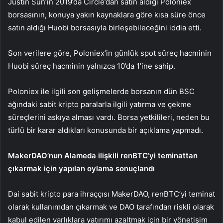
Justin Sun’ın 2019’da Circle’dan satın aldığı Poloniex
borsasının, konuya yakın kaynaklara göre kısa süre önce
satın aldığı Huobi borsasıyla birleşebileceğini iddia etti.
Son verilere göre, Poloniex’in günlük spot süreç hacminin
Huobi süreç hacminin yalnızca 10’da 1’ine sahip.
Poloniex ile ilgili son gelişmelerde borsanın dün BSC
ağındaki sabit kripto paralarla ilgili yatırma ve çekme
süreçlerini askıya alması vardı. Borsa yetkilileri, neden bu
türlü bir karar aldıkları konusunda bir açıklama yapmadı.
MakerDAO’nun Alameda ilişkili renBTC’yi teminattan
çıkarmak için yapılan oylama sonuçlandı
Dai
sabit kripto para ihraççısı MakerDAO, renBTC’yi teminat
olarak kullanımdan çıkarmak ve DAO tarafından riskli olarak
kabul edilen varlıklara yatırımı azaltmak için bir yönetişim