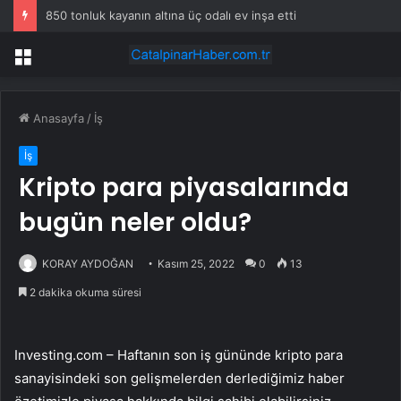
850 tonluk kayanın altına üç odalı ev inşa etti
Menü
Anasayfa
/
İş
İş
Kripto para piyasalarında
bugün neler oldu?
KORAY AYDOĞAN
Kasım 25, 2022
0
13
2 dakika okuma süresi
Investing.com – Haftanın son iş gününde kripto para
sanayisindeki son gelişmelerden derlediğimiz haber