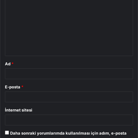
Y
o
r
u
m
*
Ad
*
E-posta
*
İnternet sitesi
Daha sonraki yorumlarımda kullanılması için adım, e-posta