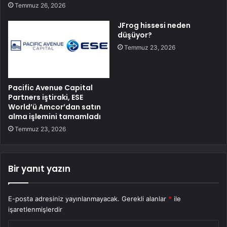
Temmuz 26, 2026
JFrog hissesi neden
düşüyor?
Temmuz 23, 2026
Pacific Avenue Capital
Partners iştiraki, ESE
World’ü Amcor’dan satın
alma işlemini tamamladı
Temmuz 23, 2026
Bir yanıt yazın
E-posta adresiniz yayınlanmayacak.
Gerekli alanlar
*
ile
işaretlenmişlerdir