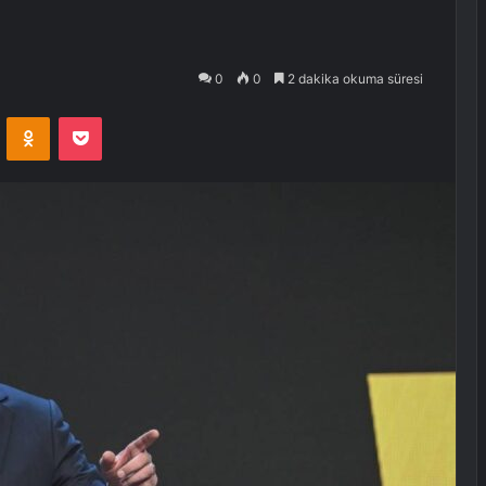
0
0
2 dakika okuma süresi
VKontakte
Odnoklassniki
Pocket