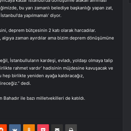
mayıncaya kadar İstanbul’da dönüşümle alakalı alınması
ğimizde, bu yarı zamanlı belediye başkanlığı yapan zat,
İstanbul’da yapılmamalı’ diyor.
ini, deprem bütçesinin 2 katı olarak harcadılar.
ar, algıya zaman ayırdılar ama bizim deprem dönüşümüne
il, İstanbulluların kardeşi, evladı, yoldaşı olmaya talip
Birlikte rahmet vardır’ hadisinin müjdesine kavuşacak ve
u hep birlikte yeniden ayağa kaldıracağız,
ireceğiz.” dedi.
ahadır ile bazı milletvekilleri de katıldı.
erest
Reddit
VKontakte
Odnoklassniki
Pocket
E-Posta ile paylaş
Yazdır