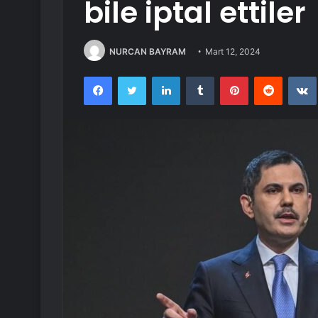
bile iptal ettiler
NURCAN BAYRAM
Mart 12, 2024
Facebook
Twitter
LinkedIn
Tumblr
Pinterest
Reddit