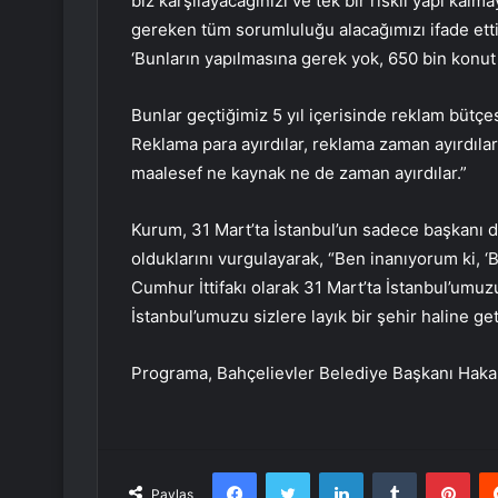
biz karşılayacağınızı ve tek bir riskli yapı kal
gereken tüm sorumluluğu alacağımızı ifade etti
‘Bunların yapılmasına gerek yok, 650 bin konut 
Bunlar geçtiğimiz 5 yıl içerisinde reklam bütçes
Reklama para ayırdılar, reklama zaman ayırdıl
maalesef ne kaynak ne de zaman ayırdılar.”
Kurum, 31 Mart’ta İstanbul’un sadece başkanı değ
olduklarını vurgulayarak, “Ben inanıyorum ki, ‘
Cumhur İttifakı olarak 31 Mart’ta İstanbul’umuz
İstanbul’umuzu sizlere layık bir şehir haline get
Programa, Bahçelievler Belediye Başkanı Hakan B
Facebook
Twitter
LinkedIn
Tumblr
Pint
Paylaş