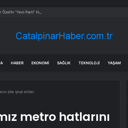
 Özel’in “Yeni Parti” Hamlesi Haftaya Başlıyor: Kuruluş Dilekçesi 27 Tem
FA
HABER
EKONOMI
SAĞLIK
TEKNOLOJI
YAŞAM
nı bile iptal ettiler
ız metro hatlarını