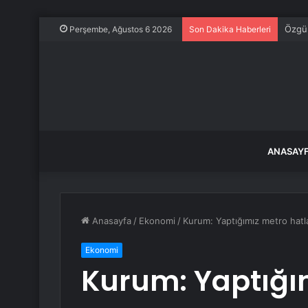
Özgür
Perşembe, Ağustos 6 2026
Son Dakika Haberleri
ANASAY
Anasayfa
/
Ekonomi
/
Kurum: Yaptığımız metro hatları
Ekonomi
Kurum: Yaptığım