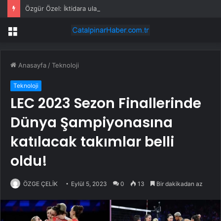
Özgür Özel: İktidara ulaştığımızda Alevilerden rızalık alacağımıza söz veriyorum!
Menü
Anasayfa
/
Teknoloji
Teknoloji
LEC 2023 Sezon Finallerinde
Dünya Şampiyonasına
katılacak takımlar belli
oldu!
ÖZGE ÇELİK
Eylül 5, 2023
0
13
Bir dakikadan az