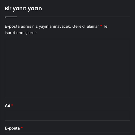
Bir yanıt yazın
E-posta adresiniz yayınlanmayacak.
Gerekli alanlar
*
ile
işaretlenmişlerdir
Y
o
r
u
m
*
Ad
*
E-posta
*