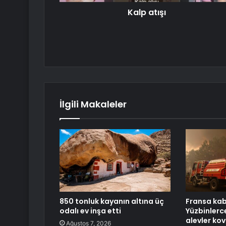
Kalp atışı
İlgili Makaleler
850 tonluk kayanın altına üç
Fransa kab
odalı ev inşa etti
Yüzbinlerce
alevler kov
Ağustos 7, 2026