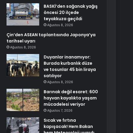
BASKİ’den sağanak yağış
öncesi 20 ilçede
teyakkuza geçildi
Ağustos 8, 2026
Çin’den ASEAN toplantısında Japonya’ya
tarihsel uyarı
Ağustos 8, 2026
Duyanlar inanamıyor:
Burada kurbanlık düze
ve tosunlar 45 bin liraya
satılıyor
Ağustos 8, 2026
Barınak değil esaret: 600
hayvan kayalıkta yaşam
mücadelesi veriyor
Ağustos 7, 2026
Sıcak ve fırtına
kapışacak! Hem Bakan
hem Meteoroloji uyardı.