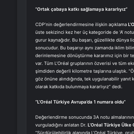
“Ortak çabaya katkı sağlamaya kararlıyız”
CDP’nin değerlendirmesine ilişkin açıklama
L’
üste sekizinci kez her üç kategoride de ‘A’ n
gurur kaynağıdır. Bu başarı, güzellikte dünya li
sonucudur. Bu başarıyı aynı zamanda iklim bilim
derinlemesine dönüştürme kararımız için bir te
var. Tüm L’Oréal gruplarının özverisi ve tüm ek
şimdiden değerli kilometre taşlarına ulaştık. 
göz önüne alındığında, tek uygulanabilir yanıt k
olarak katkıda bulunmaya kararlıyız” dedi.
“L’Oréal Türkiye Avrupa’da 1 numara oldu”
Değerlendirme sonucunda 3A notu almalarının “
vurguladığını anlatan Dr.
L’Oréal Türkiye Ülk
“Sürdürülebilirlik alanında L’Oréal Türkiye, gr