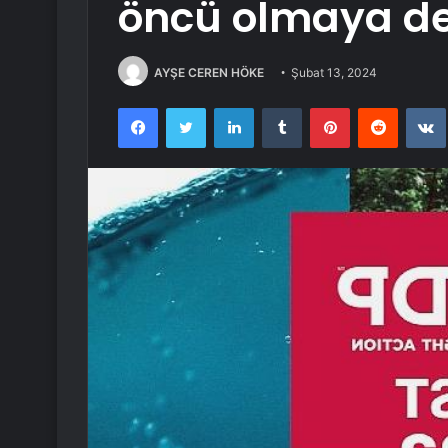
öncü olmaya d
AYŞE CEREN HÖKE
Şubat 13, 2024
Facebook
Twitter
LinkedIn
Tumblr
Pinterest
Reddit