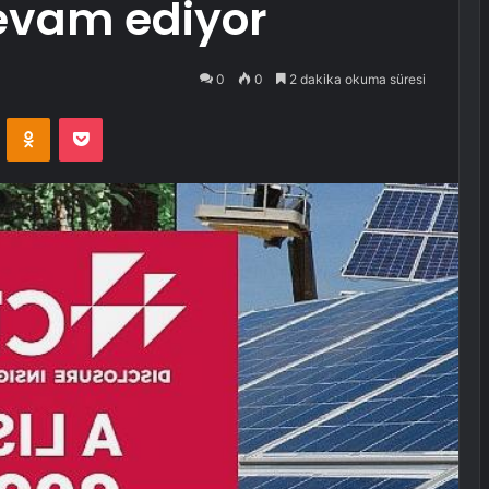
evam ediyor
0
0
2 dakika okuma süresi
VKontakte
Odnoklassniki
Pocket