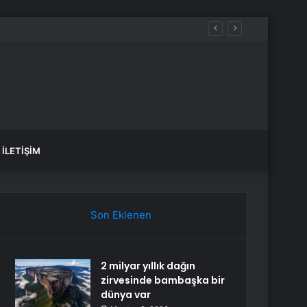
aldılar
İLETIŞIM
Son Eklenen
2 milyar yıllık dağın
zirvesinde bambaşka bir
dünya var