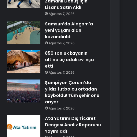
Zamanlı Dönüş İçin
Lisans Satın Aldı
Ağustos 7, 2026
Samsun’da Alaçam’a
yeni yaşam alanı
kazandırıldı
Ağustos 7, 2026
850 tonluk kayanın
altına üç odalı ev inşa
etti
Ağustos 7, 2026
Şampiyon Çorum’da
yıldız futbolcu ortadan
kayboldu! Tüm şehir onu
arıyor
Ağustos 7, 2026
Ata Yatırım Dış Ticaret
Dengesi Analiz Raporunu
Yayımladı