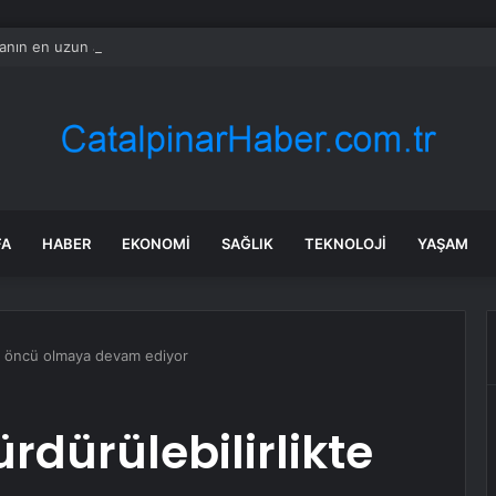
nın en uzun aktarmasız uçuşunda tarihi rekor: 24 saatten fazla havada k
FA
HABER
EKONOMI
SAĞLIK
TEKNOLOJI
YAŞAM
te öncü olmaya devam ediyor
rdürülebilirlikte