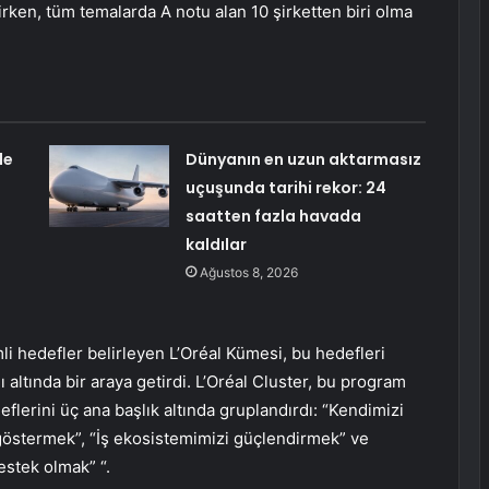
irken, tüm temalarda A notu alan 10 şirketten biri olma
de
Dünyanın en uzun aktarmasız
uçuşunda tarihi rekor: 24
saatten fazla havada
kaldılar
Ağustos 8, 2026
li hedefler belirleyen L’Oréal Kümesi, bu hedefleri
ı altında bir araya getirdi. L’Oréal Cluster, bu program
flerini üç ana başlık altında gruplandırdı: “Kendimizi
göstermek”, “İş ekosistemimizi güçlendirmek” ve
estek olmak” “.