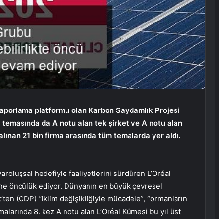
raporlama platformu olan Karbon Saydamlık Projesi
 temasında da A notu alan tek şirket ve A notu alan
 alınan 21 bin firma arasında tüm temalarda yer aldı.
roluşsal hedefiyle faaliyetlerini sürdüren L’Oréal
ine öncülük ediyor. Dünyanın en büyük çevresel
ten (CDP) “iklim değişikliğiyle mücadele”, “ormanların
alarında 8. kez A notu alan L’Oréal Kümesi bu yıl üst