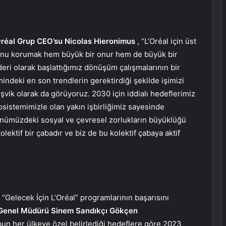
Oréal Grup CEO’su Nicolas Hieronimus
, “L’Oréal için üst
otunu korumak hem büyük bir onur hem de büyük bir
deri olarak başlattığımız dönüşüm çalışmalarının bir
indeki en son trendlerin gerektirdiği şekilde işimizi
şvik olarak da görüyoruz. 2030 için iddialı hedeflerimiz
osistemimizle olan yakın işbirliğimiz sayesinde
“Önümüzdeki sosyal ve çevresel zorlukların büyüklüğü
olektif bir çabadır ve biz de bu kolektif çabaya aktif
Gelecek İçin L’Oréal” programlarının başarısını
e Genel Müdürü Sinem Sandıkçı Gökçen
ubun her ülkeye özel belirlediği hedeflere göre 2023