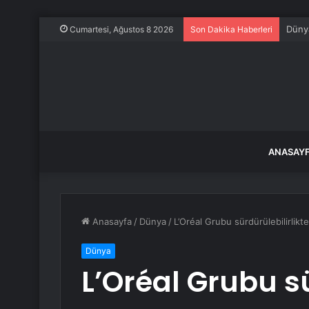
Dünya
Cumartesi, Ağustos 8 2026
Son Dakika Haberleri
ANASAY
Anasayfa
/
Dünya
/
L’Oréal Grubu sürdürülebilirlik
Dünya
L’Oréal Grubu sü