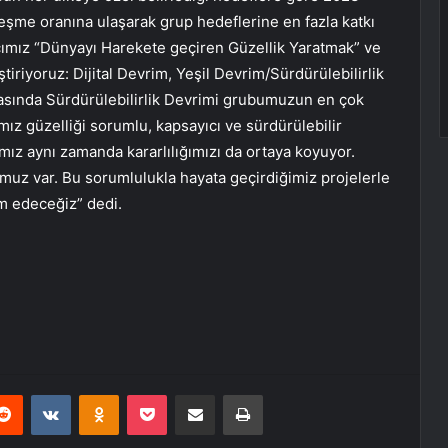
eşme oranına ulaşarak grup hedeflerine en fazla katkı
acımız “Dünyayı Harekete geçiren Güzellik Yaratmak” ve
riyoruz: Dijital Devrim, Yeşil Devrim/Sürdürülebilirlik
asında Sürdürülebilirlik Devrimi grubumuzun en çok
ız güzelliği sorumlu, kapsayıcı ve sürdürülebilir
mız aynı zamanda kararlılığımızı da ortaya koyuyor.
uz var. Bu sorumlulukla hayata geçirdiğimiz projelerle
m edeceğiz” dedi.
erest
Reddit
VKontakte
Odnoklassniki
Pocket
E-Posta ile paylaş
Yazdır