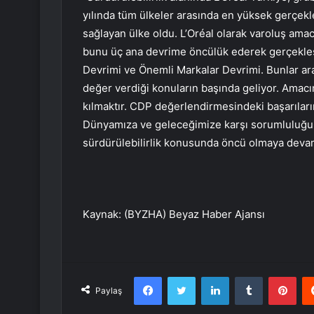
yılında tüm ülkeler arasında en yüksek gerçekl
sağlayan ülke oldu. L’Oréal olarak varoluş am
bunu üç ana devrime öncülük ederek gerçekleşti
Devrimi ve Önemli Markalar Devrimi. Bunlar ar
değer verdiği konuların başında geliyor. Amacım
kılmaktır. CDP değerlendirmesindeki başarıları
Dünyamıza ve geleceğimize karşı sorumluluğum
sürdürülebilirlik konusunda öncü olmaya deva
Kaynak: (BYZHA) Beyaz Haber Ajansı
Facebook
Twitter
LinkedIn
Tumblr
Pint
Paylaş