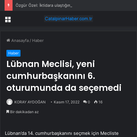
Özgür Özel: İktidara ulaştığımızda Alevilerden rızalık alacağımıza söz veriyorum!
Menü
Anasayfa
/
Haber
Haber
Lübnan Meclisi, yeni
cumhurbaşkanını 6.
oturumunda da seçemedi
KORAY AYDOĞAN
Kasım 17, 2022
0
16
Bir dakikadan az
Lübnan’da 14. cumhurbaşkanını seçmek için Mecliste