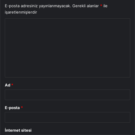
E-posta adresiniz yayınlanmayacak.
Gerekli alanlar
*
ile
işaretlenmişlerdir
Y
o
r
u
m
*
Ad
*
E-posta
*
İnternet sitesi