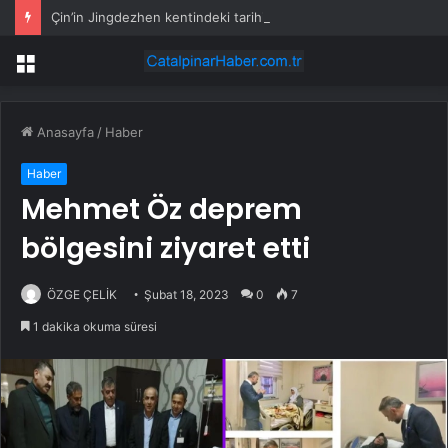
Çin’in Jingdezhen kentindeki tarihi porselen üretim alanları UNESCO Dünya Mirası Listesi’nde
Menü
Anasayfa
/
Haber
Haber
Mehmet Öz deprem
bölgesini ziyaret etti
ÖZGE ÇELİK
Şubat 18, 2023
0
7
1 dakika okuma süresi