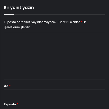
Bir yanıt yazın
E-posta adresiniz yayınlanmayacak.
Gerekli alanlar
*
ile
işaretlenmişlerdir
Y
o
r
u
m
*
Ad
*
E-posta
*