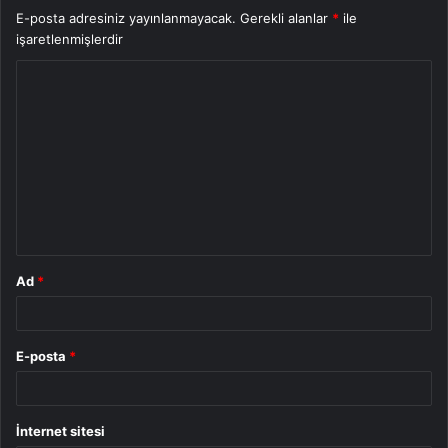
E-posta adresiniz yayınlanmayacak.
Gerekli alanlar
*
ile
işaretlenmişlerdir
Y
o
r
u
m
*
Ad
*
E-posta
*
İnternet sitesi