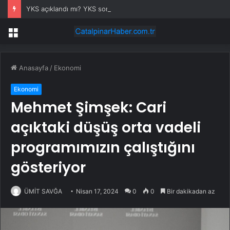
YKS açıklandı mı? YKS sonuçları ne zaman açıklanacak 2026?
Menü
Anasayfa
/
Ekonomi
Ekonomi
Mehmet Şimşek: Cari
açıktaki düşüş orta vadeli
programımızın çalıştığını
gösteriyor
ÜMİT SAVĞA
Nisan 17, 2024
0
0
Bir dakikadan az