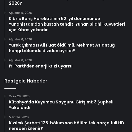
2026?
Ağustos 6, 2026
Kıbrıs Barış Harekatı’nın 52. yıl dönümünde
Yunanistan’dan küstah tehdit: Yunan Silahlı Kuvvetleri
için Kıbrıs yakındır
Ağustos 6, 2026
Yürek Çıkmazı Ali Fuat öldü mü, Mehmet Aslantuğ
hangi bölümde diziden ayrıldı?
Ağustos 6, 2026
İYİ Parti’den enerji krizi uyarısı
Rastgele Haberler
Ocak 29, 2025
Kütahya’da Kuyumcu Soygunu Girişimi: 3 Şüpheli
Yakalandı
Mart 14, 2026
Kızılcık Şerbeti 128. bölüm son bölüm tek parça full HD
nereden izlenir?