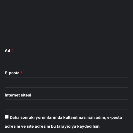
r
u
m
*
Ad
*
E-posta
*
İnternet sitesi
Daha sonraki yorumlarımda kullanılması için adım, e-posta
adresim ve site adresim bu tarayıcıya kaydedilsin.