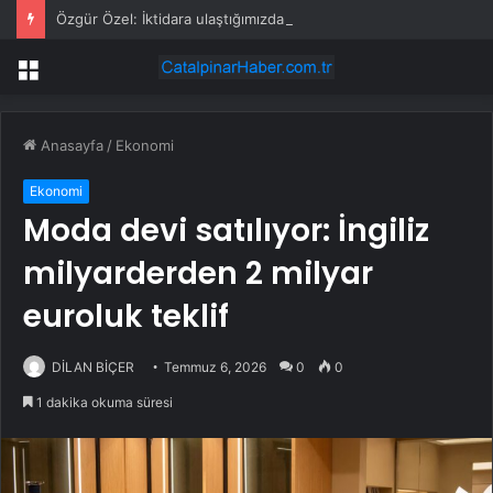
Özgür Özel: İktidara ulaştığımızda Alevilerden rızalık alacağımıza söz veriyorum!
Menü
Anasayfa
/
Ekonomi
Ekonomi
Moda devi satılıyor: İngiliz
milyarderden 2 milyar
euroluk teklif
DİLAN BİÇER
Temmuz 6, 2026
0
0
1 dakika okuma süresi