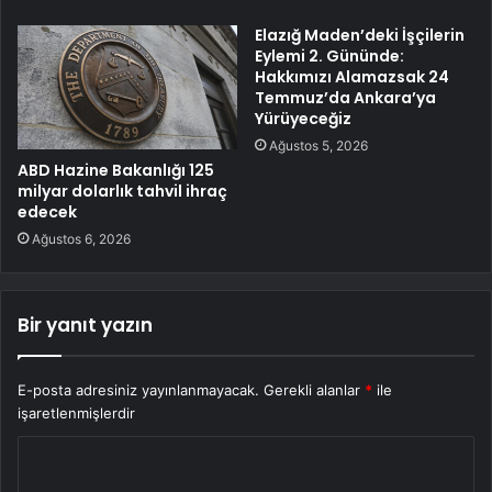
Elazığ Maden’deki İşçilerin
Eylemi 2. Gününde:
Hakkımızı Alamazsak 24
Temmuz’da Ankara’ya
Yürüyeceğiz
Ağustos 5, 2026
ABD Hazine Bakanlığı 125
milyar dolarlık tahvil ihraç
edecek
Ağustos 6, 2026
Bir yanıt yazın
E-posta adresiniz yayınlanmayacak.
Gerekli alanlar
*
ile
işaretlenmişlerdir
Y
o