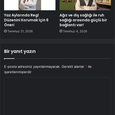
Yaz Aylarında Regl
Ağız ve diş sağlığı ile ruh
Düzenini Korumak İçin 6
sağlığı arasında güçlü bir
Öneri
bağlantı var!
Temmuz 21, 2026
Temmuz 4, 2026
Bir yanıt yazın
E-posta adresiniz yayınlanmayacak.
Gerekli alanlar
*
ile
işaretlenmişlerdir
Y
o
r
u
m