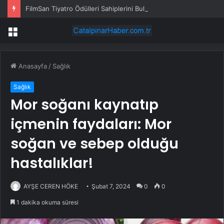
FilmSan Tiyatro Ödülleri Sahiplerini Buldu
Menü
Anasayfa
/
Sağlık
Sağlık
Mor soğanı kaynatıp
içmenin faydaları: Mor
soğan ve sebep olduğu
hastalıklar!
AYŞE CEREN HÖKE
Şubat 7, 2024
0
0
1 dakika okuma süresi