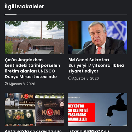
İlgili Makaleler
Çin’in Jingdezhen
BM Genel Sekreteri
kentindeki tarihi porselen
Suriye’yi 17 yıl sonra ilk kez
üretim alanları UNESCO
ziyaret ediyor
Dünya Mirası Listesi’nde
Ağustos 8, 2026
Ağustos 8, 2026
Antalya’da çok sayıda suç
İstanbul BEYKOZ su