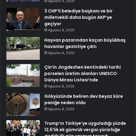
Ağustos 9, 2026
3 CHP’li belediye başkanı ve bir
milletvekili daha bugün AKP’ye
geçiyor
Ağustos 9, 2026
Hayvan pazarından kaçan büyükbaş
havanlar gezintiye çıktı
Ağustos 8, 2026
Çin’in Jingdezhen kentindeki tarihi
porselen üretim alanları UNESCO
Dünya Mirası Listesi’nde
Ağustos 8, 2026
Gökyüzünde beliren dev beyaz küre
paniğe neden oldu
Ağustos 8, 2026
Trump’ın Türkiye’ye uyguladığı yüzde
12,5’lik ek gümrük vergisi yürürlüğe