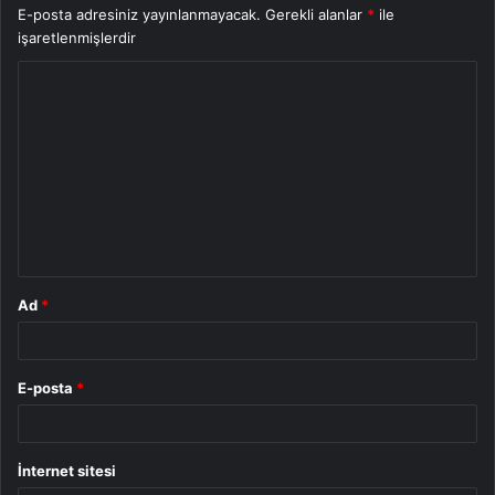
E-posta adresiniz yayınlanmayacak.
Gerekli alanlar
*
ile
işaretlenmişlerdir
Y
o
r
u
m
*
Ad
*
E-posta
*
İnternet sitesi