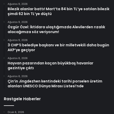
Ağustos 9, 2026
Bilezik alanlar battı! Mart’ta 84 bin TL’ye satılan bilezik
şimdi 62 bin TL’ye düştü
Ağustos 9, 2026
Özgür Özel: İktidara ulaştığımızda Alevilerden rızalık
alacağımıza söz veriyorum!
Ağustos 9, 2026
3 CHP’li belediye başkanı ve bir milletvekili daha bugün
AKP’ye geçiyor
Ağustos 8, 2026
Hayvan pazarından kaçan büyükbaş havanlar
gezintiye çıktı
Ağustos 8, 2026
Çin’in Jingdezhen kentindeki tarihi porselen üretim
alanları UNESCO Dünya Mirası Listesi’nde
Rastgele Haberler
Ocak 6, 2026