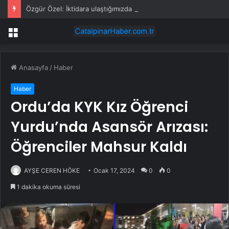
Özgür Özel: İktidara ulaştığımızda Alevilerden rızalık alacağımıza söz veriyorum!
Menü
Anasayfa
/
Haber
Haber
Ordu’da KYK Kız Öğrenci
Yurdu’nda Asansör Arızası:
Öğrenciler Mahsur Kaldı
AYŞE CEREN HÖKE
Ocak 17, 2024
0
0
1 dakika okuma süresi