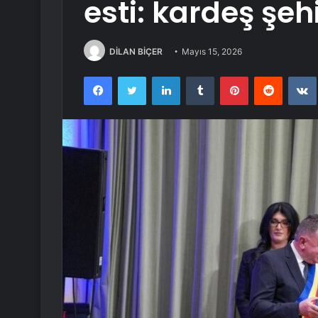
esti: kardeş şeh
DİLAN BİÇER
Mayıs 15, 2026
Facebook
Twitter
LinkedIn
Tumblr
Pinterest
Reddit