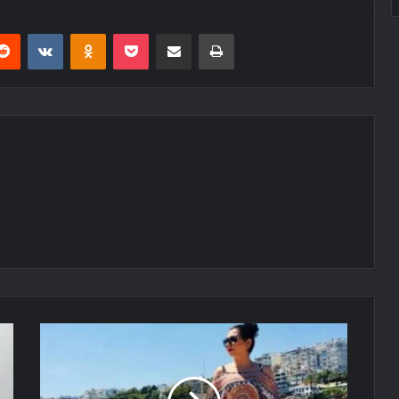
erest
Reddit
VKontakte
Odnoklassniki
Pocket
E-Posta ile paylaş
Yazdır