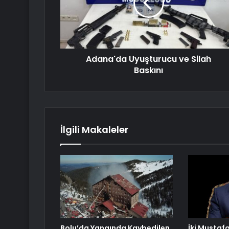
Adana'da Uyuşturucu ve Silah
Baskını
İlgili Makaleler
Bolu’da Yangında Kaybedilen
İki Mustafa