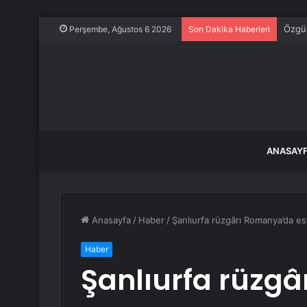
55 bi
Perşembe, Ağustos 6 2026
Son Dakika Haberleri
ANASAY
Anasayfa
/
Haber
/
Şanlıurfa rüzgârı Romanya’da es
Haber
Şanlıurfa rüzg