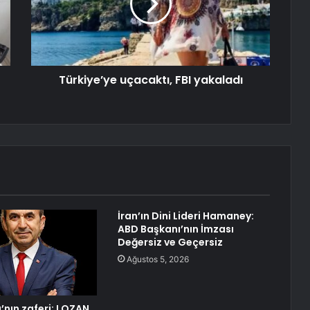
Türkiye’ye uçacaktı, FBI yakaladı
İran’ın Dini Lideri Hamaney:
ABD Başkanı’nın İmzası
Değersiz ve Geçersiz
Ağustos 5, 2026
’nın zaferi: LOZAN