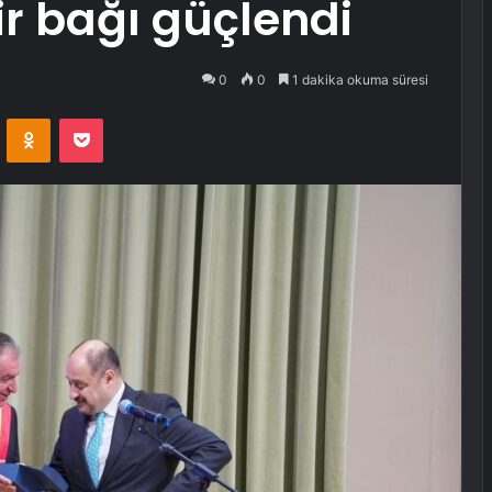
ir bağı güçlendi
0
0
1 dakika okuma süresi
VKontakte
Odnoklassniki
Pocket