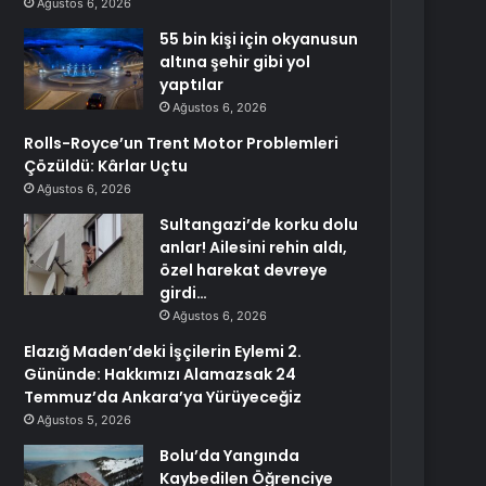
Ağustos 6, 2026
55 bin kişi için okyanusun
altına şehir gibi yol
yaptılar
Ağustos 6, 2026
Rolls-Royce’un Trent Motor Problemleri
Çözüldü: Kârlar Uçtu
Ağustos 6, 2026
Sultangazi’de korku dolu
anlar! Ailesini rehin aldı,
özel harekat devreye
girdi…
Ağustos 6, 2026
Elazığ Maden’deki İşçilerin Eylemi 2.
Gününde: Hakkımızı Alamazsak 24
Temmuz’da Ankara’ya Yürüyeceğiz
Ağustos 5, 2026
Bolu’da Yangında
Kaybedilen Öğrenciye