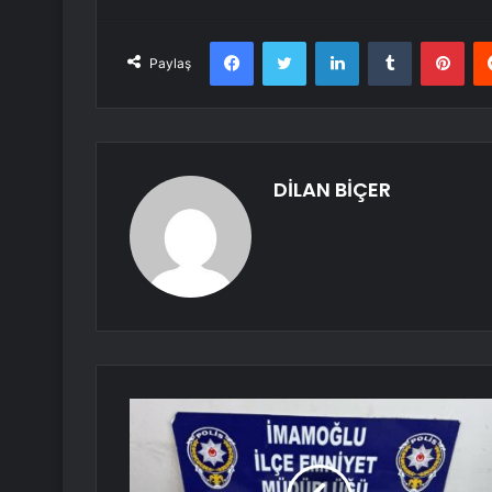
Facebook
Twitter
LinkedIn
Tumblr
Pint
Paylaş
DİLAN BİÇER