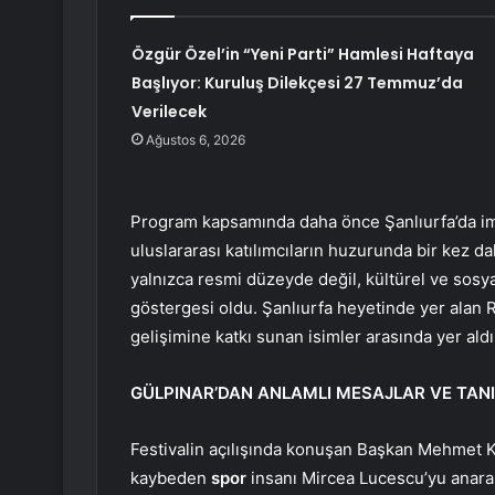
Özgür Özel’in “Yeni Parti” Hamlesi Haftaya
Başlıyor: Kuruluş Dilekçesi 27 Temmuz’da
Verilecek
Ağustos 6, 2026
Program kapsamında daha önce Şanlıurfa’da imz
uluslararası katılımcıların huzurunda bir kez daha
yalnızca resmi düzeyde değil, kültürel ve sos
göstergesi oldu. Şanlıurfa heyetinde yer ala
gelişimine katkı sunan isimler arasında yer aldı
GÜLPINAR’DAN ANLAMLI MESAJLAR VE TAN
Festivalin açılışında konuşan Başkan Mehmet K
kaybeden
spor
insanı Mircea Lucescu’yu anarak 