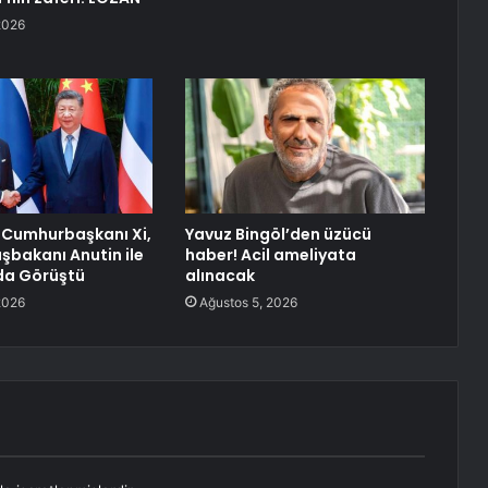
2026
 Cumhurbaşkanı Xi,
Yavuz Bingöl’den üzücü
şbakanı Anutin ile
haber! Acil ameliyata
da Görüştü
alınacak
2026
Ağustos 5, 2026