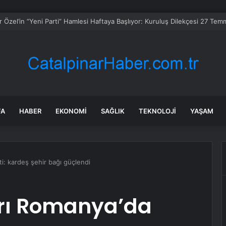
n kişi için okyanusun altına şehir gibi yol yaptılar
FA
HABER
EKONOMI
SAĞLIK
TEKNOLOJI
YAŞAM
ti: kardeş şehir bağı güçlendi
ârı Romanya’da