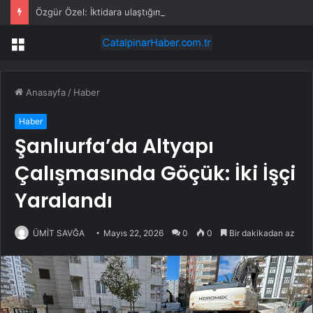
Özgür Özel: İktidara ulaştığımızda Alevilerden rızalık alacağımıza söz veriyorum!
Menü
Anasayfa
/
Haber
Haber
Şanlıurfa’da Altyapı
Çalışmasında Göçük: İki İşçi
Yaralandı
ÜMİT SAVĞA
Mayıs 22, 2026
0
0
Bir dakikadan az