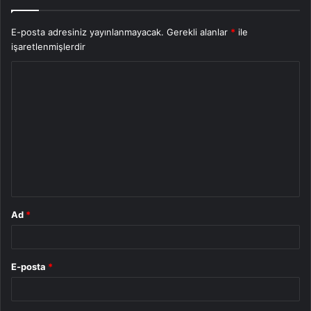
E-posta adresiniz yayınlanmayacak.
Gerekli alanlar
*
ile
işaretlenmişlerdir
Y
o
r
u
m
*
Ad
*
E-posta
*