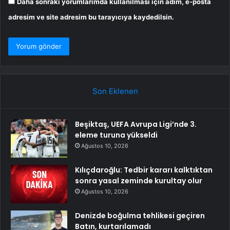
Daha sonraki yorumlarımda kullanılması için adım, e-posta
adresim ve site adresim bu tarayıcıya kaydedilsin.
Son Eklenen
Beşiktaş, UEFA Avrupa Ligi’nde 3.
eleme turuna yükseldi
Ağustos 10, 2026
Kılıçdaroğlu: Tedbir kararı kalktıktan
sonra yasal zeminde kurultay olur
Ağustos 10, 2026
Denizde boğulma tehlikesi geçiren
Batın, kurtarılamadı