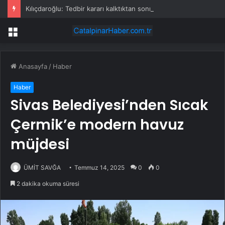
Kılıçdaroğlu: Tedbir kararı kalktıktan sonra yasal zeminde kurultay olur
Menü
Anasayfa
/
Haber
Haber
Sivas Belediyesi’nden Sıcak
Çermik’e modern havuz
müjdesi
ÜMİT SAVĞA
Temmuz 14, 2025
0
0
2 dakika okuma süresi