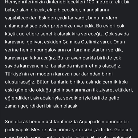
Hemşehrilerimizin dinlenebilecekleri 100 metrekarelik bir
bahçe alanı olacak, ekip biçecekler, mangallarını
yapabilecekler. Eskiden çadırlar vardı, bunu modern
anlamda ahşap evler projemize uyarladık. Bu evleri çok
küçük ücretlere senelik olarak kira vereceğiz. Çok sayıda
karavancı geliyor, eskiden Çamlıca Otelimiz vardı. Onun
yerine hemen bungalovların ön tarafına startını verdik,
karavan park kuracağız. Bu karavan parkla birlikte çok
sayıda karavancımızı bu alanda misafir etmiş olacağız.
Türkiye’nin en modern karavan parklarından birini
oluşturacağız. Bütün bunlarla birlikte aslında çermik tıpkı
eski günlerde olduğu gibi insanlarımızın ilk ziyaret ettikleri,
eğlendikleri, akrabalarıyla, sevdikleriyle birlikte gelip
zaman geçirdikleri bir alan olacak.
Son olarak hemen üst tarafımızda Aquapark’ın önünde bir
park yaptık. Mesire alanlarımız yetersizdi, artırdık. Gelecek
sene bir de spor alanları oluşturacağız. Halı saha, voleybol,