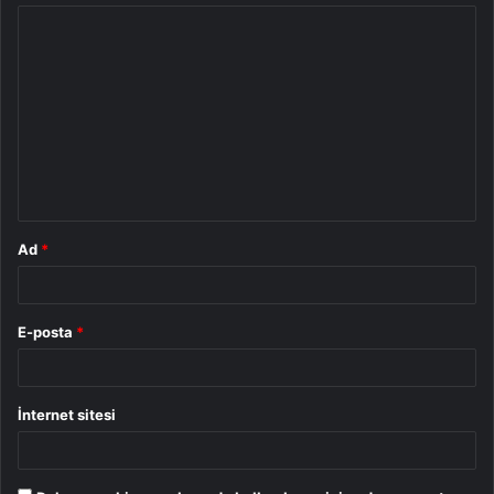
Y
o
r
u
m
*
Ad
*
E-posta
*
İnternet sitesi