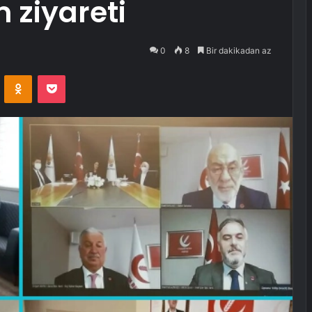
 ziyareti
0
8
Bir dakikadan az
VKontakte
Odnoklassniki
Pocket