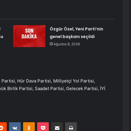
!
Özgür Özel, Yeni Parti’nin
su
genel başkanı seçildi
Ağustos 8, 2026
Partisi, Hür Dava Partisi, Milliyetçi Yol Partisi,
k Birlik Partisi, Saadet Partisi, Gelecek Partisi, İYİ
erest
Reddit
VKontakte
Odnoklassniki
Pocket
E-Posta ile paylaş
Yazdır