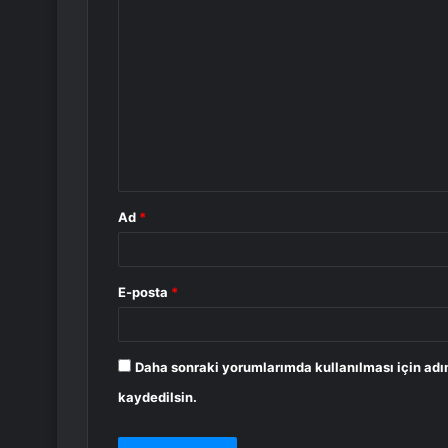
Y
o
r
u
m
*
Ad
*
E-posta
*
Daha sonraki yorumlarımda kullanılması için adı
kaydedilsin.