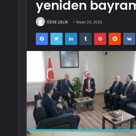
yeniden bayram
ÖZGE ÇELİK
Nisan 23, 2023
Facebook
Twitter
LinkedIn
Tumblr
Pinterest
Reddit