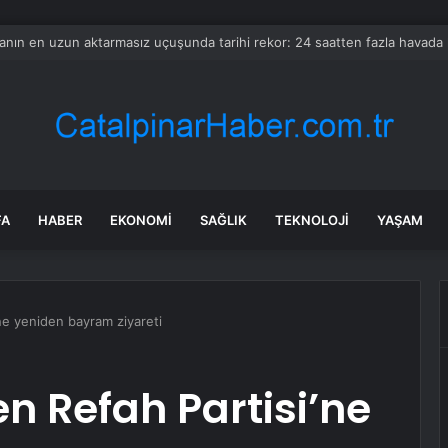
 Nilüfer’e 7 yeni park kazandırılıyor
FA
HABER
EKONOMI
SAĞLIK
TEKNOLOJI
YAŞAM
’ne yeniden bayram ziyareti
en Refah Partisi’ne