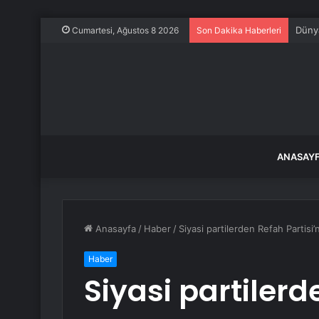
Bursa
Cumartesi, Ağustos 8 2026
Son Dakika Haberleri
ANASAY
Anasayfa
/
Haber
/
Siyasi partilerden Refah Partisi
Haber
Siyasi partilerd