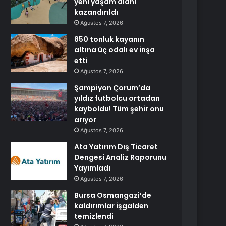
yeni yaşam alanı
kazandırıldı
Ağustos 7, 2026
850 tonluk kayanın
altına üç odalı ev inşa
etti
Ağustos 7, 2026
Şampiyon Çorum’da
yıldız futbolcu ortadan
kayboldu! Tüm şehir onu
arıyor
Ağustos 7, 2026
Ata Yatırım Dış Ticaret
Dengesi Analiz Raporunu
Yayımladı
Ağustos 7, 2026
Bursa Osmangazi’de
kaldırımlar işgalden
temizlendi