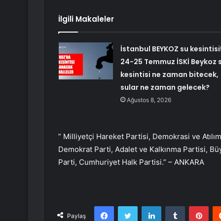
İlgili Makaleler
İstanbul BEYKOZ su kesintisi
24-25 Temmuz İSKİ Beykoz 
kesintisi ne zaman bitecek,
sular ne zaman gelecek?
Ağustos 8, 2026
” Milliyetçi Hareket Partisi, Demokrasi ve Atılım 
Demokrat Parti, Adalet ve Kalkınma Partisi, Büyü
Parti, Cumhuriyet Halk Partisi.” – ANKARA
Facebook
Twitter
LinkedIn
Tumblr
Pint
Paylaş