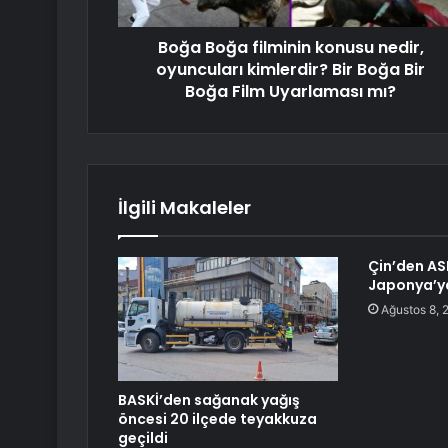
Boğa Boğa filminin konusu nedir,
oyuncuları kimlerdir? Bir Boğa Bir
Boğa Film Uyarlaması mı?
İlgili Makaleler
Çin’den AS
Japonya’ya
Ağustos 8, 
BASKİ’den sağanak yağış
öncesi 20 ilçede teyakkuza
geçildi