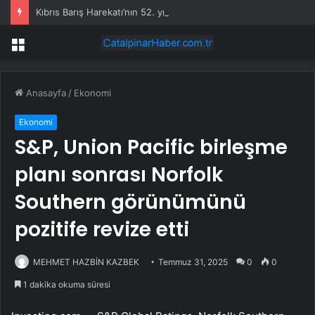
Kıbrıs Barış Harekatı’nın 52. yıl dönümünde Yunanistan’dan küstah tehdit: Yunan Silahlı Kuvvetleri için Kıbrıs yakındır
Menü
Anasayfa
/
Ekonomi
Ekonomi
S&P, Union Pacific birleşme
planı sonrası Norfolk
Southern görünümünü
pozitife revize etti
MEHMET HAZBİN KAZBEK
Temmuz 31, 2025
0
0
1 dakika okuma süresi