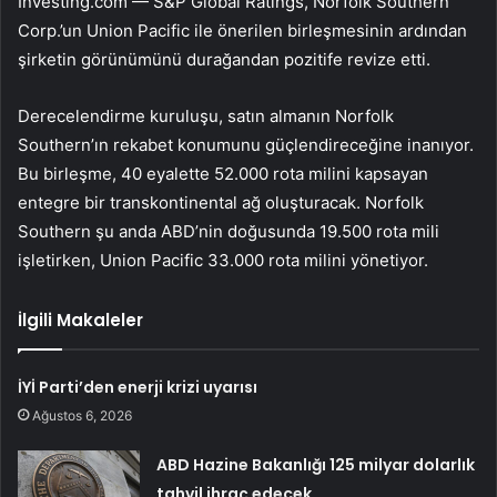
Investing.com — S&P Global Ratings, Norfolk Southern
Corp.’un Union Pacific ile önerilen birleşmesinin ardından
şirketin görünümünü durağandan pozitife revize etti.
Derecelendirme kuruluşu, satın almanın Norfolk
Southern’ın rekabet konumunu güçlendireceğine inanıyor.
Bu birleşme, 40 eyalette 52.000 rota milini kapsayan
entegre bir transkontinental ağ oluşturacak. Norfolk
Southern şu anda ABD’nin doğusunda 19.500 rota mili
işletirken, Union Pacific 33.000 rota milini yönetiyor.
İlgili Makaleler
İYİ Parti’den enerji krizi uyarısı
Ağustos 6, 2026
ABD Hazine Bakanlığı 125 milyar dolarlık
tahvil ihraç edecek