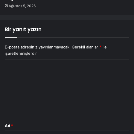
Ağustos 5, 2026
Bir yanıt yazın
E-posta adresiniz yayınlanmayacak.
Gerekli alanlar
*
ile
işaretlenmişlerdir
Y
o
r
u
m
*
Ad
*