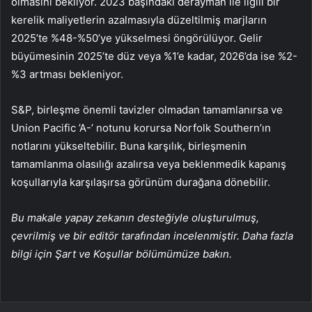
olmasını bekliyor. 2023 başındaki derayman ile ilgili bir
kerelik maliyetlerin azalmasıyla düzeltilmiş marjların
2025’te %48-%50’ye yükselmesi öngörülüyor. Gelir
büyümesinin 2025’te düz veya %1’e kadar, 2026’da ise %2-
%3 artması bekleniyor.
S&P, birleşme önemli tavizler olmadan tamamlanırsa ve
Union Pacific ’A-’ notunu korursa Norfolk Southern’ın
notlarını yükseltebilir. Buna karşılık, birleşmenin
tamamlanma olasılığı azalırsa veya beklenmedik kapanış
koşullarıyla karşılaşırsa görünüm durağana dönebilir.
Bu makale yapay zekanın desteğiyle oluşturulmuş,
çevrilmiş ve bir editör tarafından incelenmiştir. Daha fazla
bilgi için Şart ve Koşullar bölümümüze bakın.