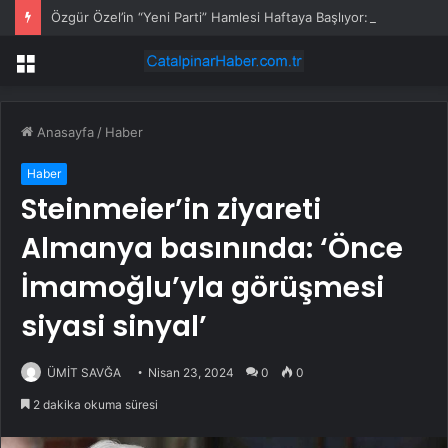
Özgür Özel’in “Yeni Parti” Hamlesi Haftaya Başlıyor: Kuruluş Dilekçesi 27 Temmuz’da Verilecek
Menü
Anasayfa
/
Haber
Haber
Steinmeier’in ziyareti
Almanya basınında: ‘Önce
İmamoğlu’yla görüşmesi
siyasi sinyal’
ÜMİT SAVĞA
Nisan 23, 2024
0
0
2 dakika okuma süresi