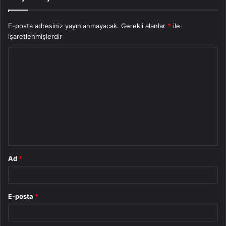
E-posta adresiniz yayınlanmayacak.
Gerekli alanlar
*
ile
işaretlenmişlerdir
Y
o
r
u
m
*
Ad
*
E-posta
*