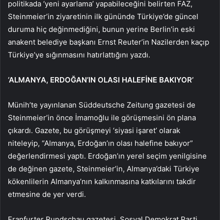
politikada ‘yeni ayarlama’ yapabileceğini belirten FAZ,
Steinmeier’in ziyaretinin ilk gününde Türkiye’de güncel
duruma hiç değinmediğini, bunun yerine Berlin’in eski
anakent belediye başkanı Ernst Reuter’in Nazilerden kaçıp
Türkiye’ye sığınmasını hatırlattığını yazdı.
‘ALMANYA, ERDOĞAN’IN OLASI HALEFİNE BAKIYOR’
Münih’te yayınlanan Süddeutsche Zeitung gazetesi de
Steinmeier’in önce İmamoğlu ile görüşmesini ön plana
çıkardı. Gazete, bu görüşmeyi ‘siyasi işaret’ olarak
niteleyip, “Almanya, Erdoğan’ın olası halefine bakıyor”
değerlendirmesi yaptı. Erdoğan’ın yerel seçim yenilgisine
de değinen gazete, Steinmeier’in, Almanya’daki Türkiye
kökenlilerin Almanya’nın kalkınmasına katkılarını takdir
etmesine de yer verdi.
Franfurter Rundschau gazetesi, Sosyal Demokrat Parti